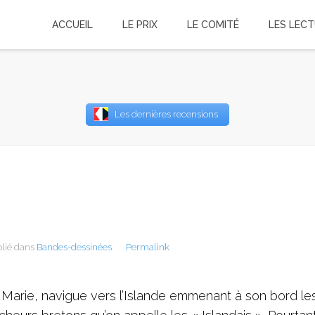
ACCUEIL
LE PRIX
LE COMITÉ
LES LEC
Username
Les dernières recensions
Password
Remember Me
lié dans
Bandes-dessinées
Permalink
 Marie, navigue vers l’Islande emmenant à son bord le