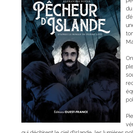
pê
du
d’
un
to
Mar
On
pl
so
re
équ
po
Pi
vér
qui déchirent le ciel d’Islande, les lumières po