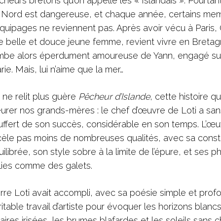
cheurs bretons qu’on appelle les « Islandais ». Pourtant
 Nord est dangereuse, et chaque année, certains me
équipages ne reviennent pas. Après avoir vécu à Paris,
e belle et douce jeune femme, revient vivre en Bretagn
mbe alors éperdument amoureuse de Yann, engagé su
ie. Mais, lui n’aime que la mer…
 ne relit plus guère
Pêcheur d’Islande
, cette histoire qui
eurer nos grands-mères : le chef d’œuvre de Loti a sa
uffert de son succès, considérable en son temps. L’œu
cèle pas moins de nombreuses qualités, avec sa const
ilibrée, son style sobre à la limite de l’épure, et ses p
lies comme des galets.
erre Loti avait accompli, avec sa poésie simple et prof
itable travail d’artiste pour évoquer les horizons blanc
laires irisées, les brumes blafardes et les soleils sans c