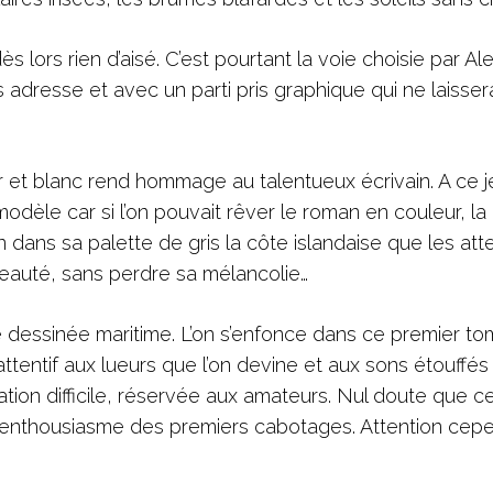
lors rien d’aisé. C’est pourtant la voie choisie par A
adresse et avec un parti pris graphique qui ne laisser
oir et blanc rend hommage au talentueux écrivain. A ce j
modèle car si l’on pouvait rêver le roman en couleur, la
ien dans sa palette de gris la côte islandaise que les at
beauté, sans perdre sa mélancolie…
essinée maritime. L’on s’enfonce dans ce premier t
tentif aux lueurs que l’on devine et aux sons étouffés
ation difficile, réservée aux amateurs. Nul doute que ce
l’enthousiasme des premiers cabotages. Attention cep
étroite.