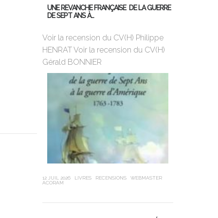
UNE REVANCHE FRANÇAISE DE LA GUERRE
DE SEPT ANS À…
MON PREMIER
DE BORD
Voir la recension du CV(H) Philippe
HENRAT Voir la recension du CV(H)
Violette Dor
Gérald BONNIER
ans, 25ème 
Globe, a cha
sa jeunesse,
12 JUIL 2026
LIVRES
RECENSIONS
WEBMASTER
ACORAM
21 JUIN 2026
LIVR
LEUBA