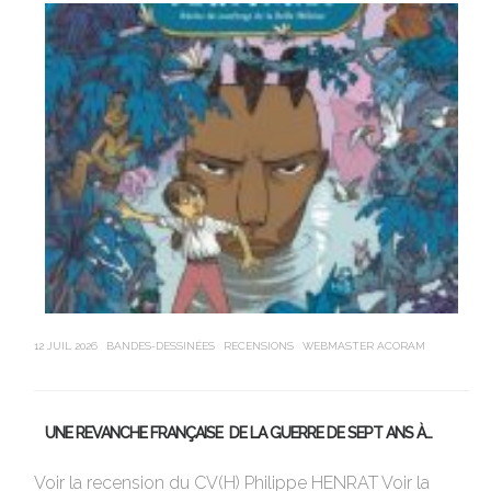
12 JUIL 2026
BANDES-DESSINÉES
RECENSIONS
WEBMASTER ACORAM
21 J
UNE REVANCHE FRANÇAISE DE LA GUERRE DE SEPT ANS À…
M
Voir la recension du CV(H) Philippe HENRAT Voir la