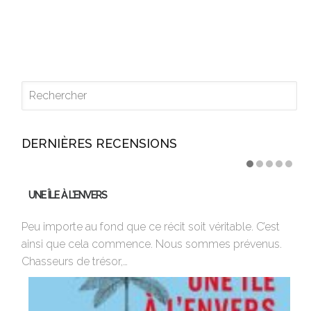
DERNIÈRES RECENSIONS
UNE ÎLE À L’ENVERS
U
Peu importe au fond que ce récit soit véritable. C’est
17
ainsi que cela commence. Nous sommes prévenus.
co
Chasseurs de trésor,…
Ro