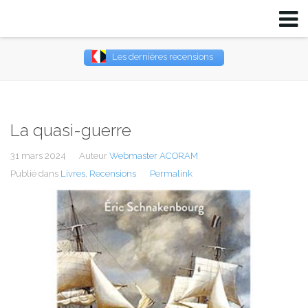
Les dernières recensions
Username
Password
La quasi-guerre
Remember Me
31 mars 2024
Auteur
Webmaster ACORAM
Publié dans
Livres
,
Recensions
Permalink