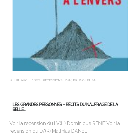
12 JUIL 2026
LIVRES
RECENSIONS
LV(H) BRUNO LEUBA
21 J
LES GRANDES PERSONNES – RÉCITS DU NAUFRAGE DE LA
U
BELLE…
Av
Voir la recension du LV(H) Dominique RENIE Voir la
si
recension du LV(R) Matthias DANEL
en