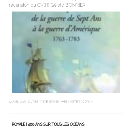
Vi
recension du CV(H) Gérald BONNIER
de
sa
12 JUIL 2026
LIVRES
RECENSIONS
WEBMASTER ACORAM
21 J
ROYALE ! 400 ANS SUR TOUS LES OCÉANS