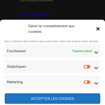
Les bandes-dessinées
NOUS CONTACTER
Gérer le consentement aux
Prix Marine Bravo Zulu
cookies
ACORAM
Ecole Militaire, Case D
Nous utilisons des cookies pour optimiser notre site web et notre service.
1 Place Joffre
Fonctionnel
Toujours activé
75700 PARIS SP 07
Email:
contact@acoram.fr
Statistiques
Statistiq
Marketing
Marketin
Mentions légales
Archives
ACCEPTER LES COOKIES
Contact
Politique de cookies (UE)