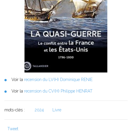
Voir la
recension du LV(H) Dominique RENIE
Voir la
recension du CV(H) Philippe HENRAT
mots-clés :
2024
Livre
Tweet