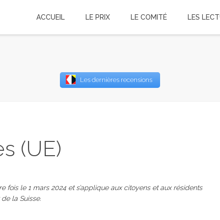
ACCUEIL
LE PRIX
LE COMITÉ
LES LEC
Username
Les dernières recensions
Password
Remember Me
es (UE)
re fois le 1 mars 2024 et s’applique aux citoyens et aux résidents
e la Suisse.