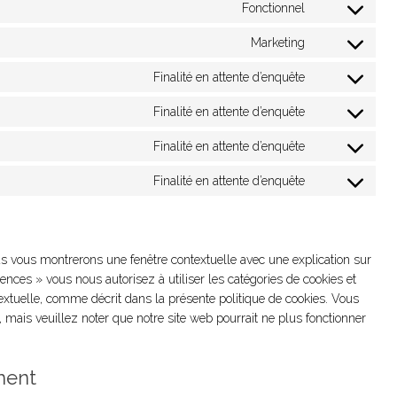
to
wordpress
Fonctionnel
Consent
service
to
google-
Marketing
Consent
service
analytics
to
complianz
Finalité en attente d’enquête
Consent
service
to
rudderstack
Finalité en attente d’enquête
Consent
service
to
google-
Finalité en attente d’enquête
Consent
service
fonts
to
facebook
Finalité en attente d’enquête
Consent
service
to
twitter
service
divers
us vous montrerons une fenêtre contextuelle avec une explication sur
ences » vous nous autorisez à utiliser les catégories de cookies et
extuelle, comme décrit dans la présente politique de cookies. Vous
r, mais veuillez noter que notre site web pourrait ne plus fonctionner
ment