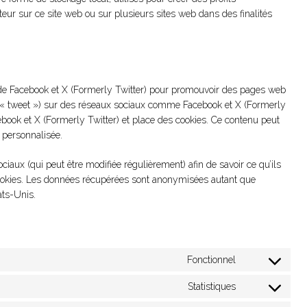
lisateur sur ce site web ou sur plusieurs sites web dans des finalités
 de Facebook et X (Formerly Twitter) pour promouvoir des pages web
e, « tweet ») sur des réseaux sociaux comme Facebook et X (Formerly
ebook et X (Formerly Twitter) et place des cookies. Ce contenu peut
é personnalisée.
ociaux (qui peut être modifiée régulièrement) afin de savoir ce qu’ils
 cookies. Les données récupérées sont anonymisées autant que
ats-Unis.
Fonctionnel
Consent
to
Statistiques
Consent
service