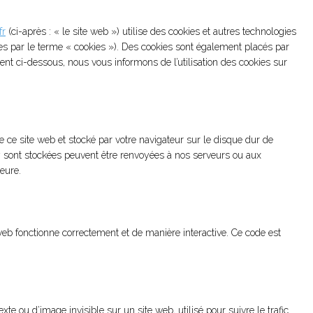
fr
(ci-après : « le site web ») utilise des cookies et autres technologies
nées par le terme « cookies »). Des cookies sont également placés par
t ci-dessous, nous vous informons de l’utilisation des cookies sur
e ce site web et stocké par votre navigateur sur le disque dur de
 y sont stockées peuvent être renvoyées à nos serveurs ou aux
ieure.
web fonctionne correctement et de manière interactive. Ce code est
xte ou d’image invisible sur un site web, utilisé pour suivre le trafic