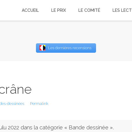
ACCUEIL
LE PRIX
LE COMITÉ
LES LEC
Username
Les dernières recensions
Password
Remember Me
crâne
des-dessinées
Permalink
Zulu 2022 dans la catégorie « Bande dessinée ».