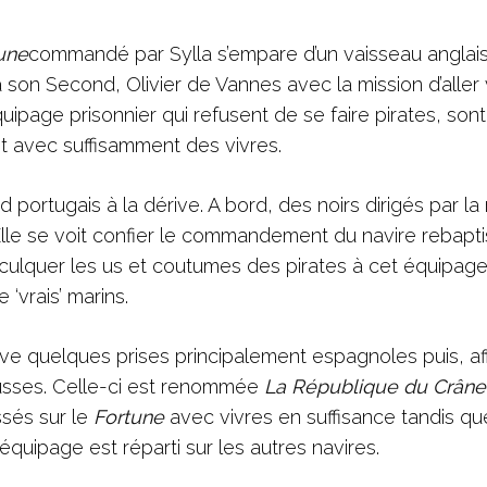
une
commandé par Sylla s’empare d’un vaisseau anglais
à son Second, Olivier de Vannes avec la mission d’aller
page prisonnier qui refusent de se faire pirates, sont
t avec suffisamment des vivres.
portugais à la dérive. A bord, des noirs dirigés par la 
Elle se voit confier le commandement du navire rebapt
inculquer les us et coutumes des pirates à cet équipag
 ‘vrais’ marins.
erve quelques prises principalement espagnoles puis, af
ousses. Celle-ci est renommée
La République du Crâne
ssés sur le
Fortune
avec vivres en suffisance tandis qu
équipage est réparti sur les autres navires.