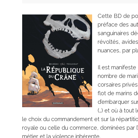
Cette BD de poi
préface des aute
sanguinaires déc
révoltés, avide
nuances, par plu
Il est manifeste
nombre de marin
corsaires privés
flot de marins d
d’embarquer sur
(…) et où à tou
le choix du commandement et sur la répartiti
royale ou celle du commerce, dominées par l’ar
métier et la violence inhérente.