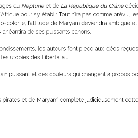
ipages du
Neptune
et de
La République du Crâne
déci
Afrique pour s’y établir. Tout n’ira pas comme prévu, le
ro-colonie, l’attitude de Maryam deviendra ambigüe et 
les anéantira de ses puissants canons.
ndissements, les auteurs font pièce aux idées reçues 
 les utopies des Libertalia ….
dessin puissant et des couleurs qui changent à propos p
 des pirates et de Maryam’ complète judicieusement cett