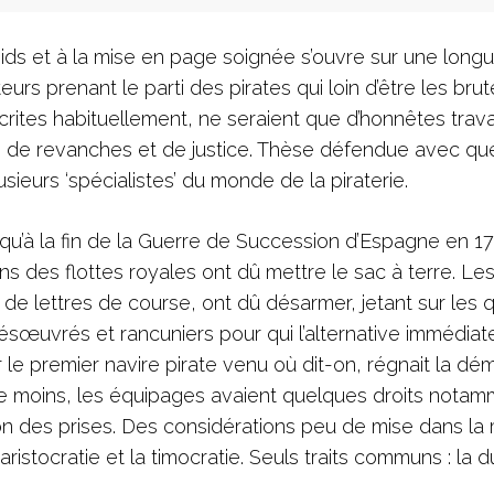
ds et à la mise en page soignée s’ouvre sur une long
urs prenant le parti des pirates qui loin d’être les bru
rites habituellement, ne seraient que d’honnêtes trava
s de revanches et de justice. Thèse défendue avec qu
sieurs ‘spécialistes’ du monde de la piraterie.
 qu’à la fin de la Guerre de Succession d’Espagne en 17
s des flottes royales ont dû mettre le sac à terre. Les
 de lettres de course, ont dû désarmer, jetant sur les 
ésœuvrés et rancuniers pour qui l’alternative immédiate
 le premier navire pirate venu où dit-on, régnait la dé
t le moins, les équipages avaient quelques droits notam
on des prises. Des considérations peu de mise dans la
istocratie et la timocratie. Seuls traits communs : la 