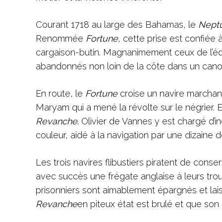
Courant 1718 au large des Bahamas, le
Nept
Renommée
Fortune
, cette prise est confiée 
cargaison-butin. Magnanimement ceux de l’équi
abandonnés non loin de la côte dans un cano
En route, le
Fortune
croise un navire marchand 
Maryam qui a mené la révolte sur le négrier. 
Revanche
. Olivier de Vannes y est chargé d’
couleur, aidé à la navigation par une dizaine de
Les trois navires flibustiers piratent de cons
avec succès une frégate anglaise à leurs tr
prisonniers sont aimablement épargnés et lai
Revanche
en piteux état est brulé et que son 