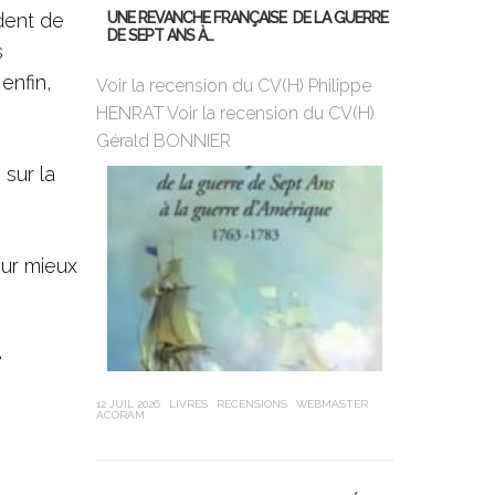
UNE REVANCHE FRANÇAISE DE LA GUERRE
dent de
DE SEPT ANS À…
MON PREMIER
s
DE BORD
enfin,
Voir la recension du CV(H) Philippe
HENRAT Voir la recension du CV(H)
Violette Dor
Gérald BONNIER
ans, 25ème 
Globe, a cha
sur la
sa jeunesse,
our mieux
e
12 JUIL 2026
LIVRES
RECENSIONS
WEBMASTER
ACORAM
21 JUIN 2026
LIVR
LEUBA