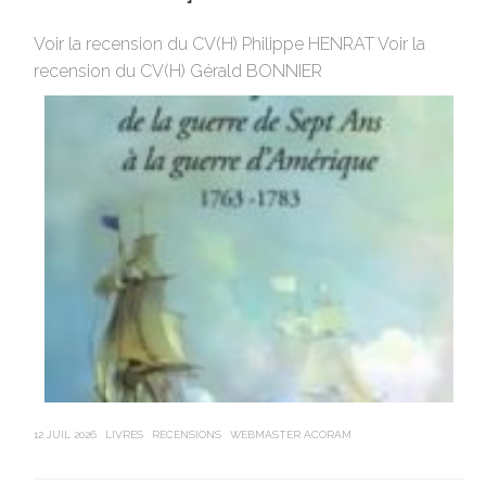
M
Voir la recension du CV(H) Philippe HENRAT Voir la
Vi
recension du CV(H) Gérald BONNIER
de
sa
12 JUIL 2026
LIVRES
RECENSIONS
WEBMASTER ACORAM
21 J