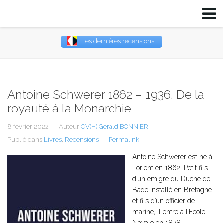
Les dernières recensions
Username
Password
Antoine Schwerer 1862 – 1936. De la
royauté à la Monarchie
Remember Me
8 février 2022
Auteur
CV(H) Gérald BONNIER
Publié dans
Livres
,
Recensions
Permalink
Antoine Schwerer est né à
Lorient en 1862. Petit fils
d’un émigré du Duché de
Bade installé en Bretagne
et fils d’un officier de
marine, il entre à l’Ecole
Navale en 1878.