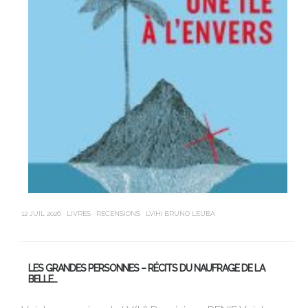
12 JUIL 2026
LIVRES
RECENSIONS
LV(H) BRUNO LEUBA
21 J
LES GRANDES PERSONNES – RÉCITS DU NAUFRAGE DE LA
U
BELLE…
Av