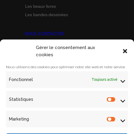
Les beaux livres
Les bandes-dessinées
NOUS CONTACTER
Gérer le consentement aux
Prix Marine Bravo Zulu
cookies
ACORAM
Ecole Militaire, Case D
Nous utilisons des cookies pour optimiser notre site web et notre service.
1 Place Joffre
Fonctionnel
Toujours activé
75700 PARIS SP 07
Email:
contact@acoram.fr
Statistiques
Statistiq
Marketing
Marketin
Mentions légales
Archives