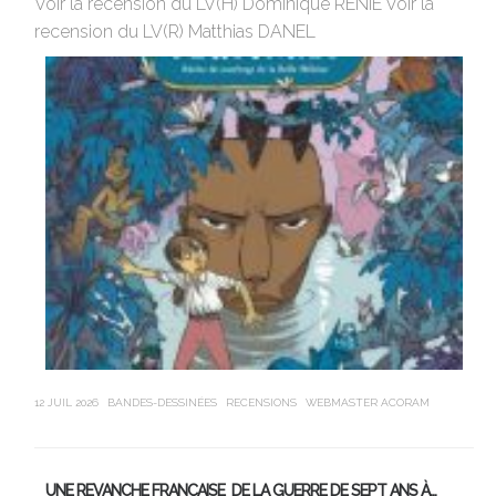
Voir la recension du LV(H) Dominique RENIE Voir la
si
recension du LV(R) Matthias DANEL
en
12 JUIL 2026
BANDES-DESSINÉES
RECENSIONS
WEBMASTER ACORAM
21 J
UNE REVANCHE FRANÇAISE DE LA GUERRE DE SEPT ANS À…