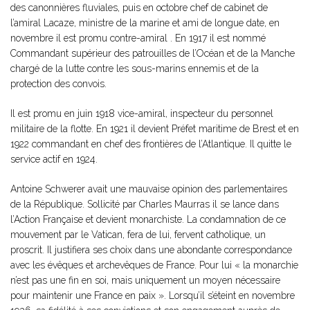
des canonnières fluviales, puis en octobre chef de cabinet de
l’amiral Lacaze, ministre de la marine et ami de longue date, en
novembre il est promu contre-amiral . En 1917 il est nommé
Commandant supérieur des patrouilles de l’Océan et de la Manche
chargé de la lutte contre les sous-marins ennemis et de la
protection des convois.
Il est promu en juin 1918 vice-amiral, inspecteur du personnel
militaire de la flotte. En 1921 il devient Préfet maritime de Brest et en
1922 commandant en chef des frontières de l’Atlantique. Il quitte le
service actif en 1924.
Antoine Schwerer avait une mauvaise opinion des parlementaires
de la République. Sollicité par Charles Maurras il se lance dans
l’Action Française et devient monarchiste. La condamnation de ce
mouvement par le Vatican, fera de lui, fervent catholique, un
proscrit. Il justifiera ses choix dans une abondante correspondance
avec les évêques et archevêques de France. Pour lui « la monarchie
n’est pas une fin en soi, mais uniquement un moyen nécessaire
pour maintenir une France en paix ». Lorsqu’il s’éteint en novembre