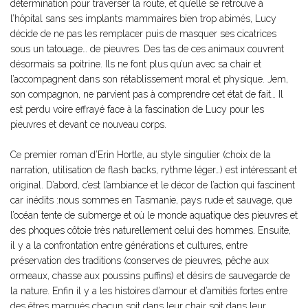
détermination pour traverser la route, et qu’elle se retrouve à
l’hôpital sans ses implants mammaires bien trop abimés, Lucy
décide de ne pas les remplacer puis de masquer ses cicatrices
sous un tatouage… de pieuvres. Des tas de ces animaux couvrent
désormais sa poitrine. Ils ne font plus qu’un avec sa chair et
l’accompagnent dans son rétablissement moral et physique. Jem,
son compagnon, ne parvient pas à comprendre cet état de fait… Il
est perdu voire effrayé face à la fascination de Lucy pour les
pieuvres et devant ce nouveau corps.
Ce premier roman d’Erin Hortle, au style singulier (choix de la
narration, utilisation de flash backs, rythme léger…) est intéressant et
original. D’abord, c’est l’ambiance et le décor de l’action qui fascinent
car inédits :nous sommes en Tasmanie, pays rude et sauvage, que
l’océan tente de submerge et où le monde aquatique des pieuvres et
des phoques côtoie très naturellement celui des hommes. Ensuite,
il y a la confrontation entre générations et cultures, entre
préservation des traditions (conserves de pieuvres, pêche aux
ormeaux, chasse aux poussins puffins) et désirs de sauvegarde de
la nature. Enfin il y a les histoires d’amour et d’amitiés fortes entre
des êtres marqués chacun soit dans leur chair soit dans leur