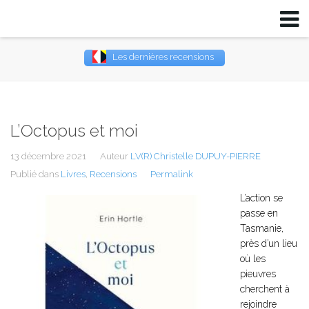
Les dernières recensions
Username
Password
L’Octopus et moi
Remember Me
13 décembre 2021
Auteur
LV(R) Christelle DUPUY-PIERRE
Publié dans
Livres
,
Recensions
Permalink
L’action se
passe en
Tasmanie,
près d’un lieu
où les
pieuvres
cherchent à
rejoindre