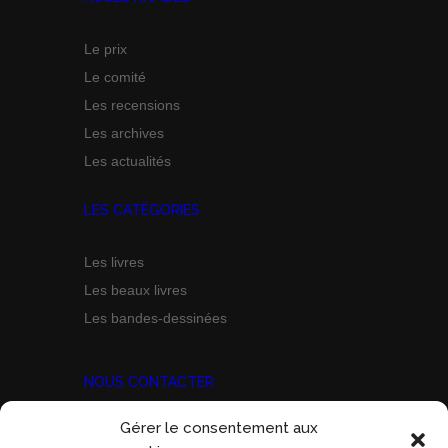
Le prix
Le comité
Les recensions
Les archives
Les actualités
LES CATÉGORIES
Les livres
Les beaux livres
Les bandes-dessinées
NOUS CONTACTER
Gérer le consentement aux
Prix Marine Bravo Zulu