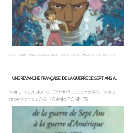
12 JUIL 2026
BANDES-DESSINÉES
RECENSIONS
WEBMASTER ACORAM
21 J
UNE REVANCHE FRANÇAISE DE LA GUERRE DE SEPT ANS À…
M
Voir la recension du CV(H) Philippe HENRAT Voir la
Vi
recension du CV(H) Gérald BONNIER
de
sa