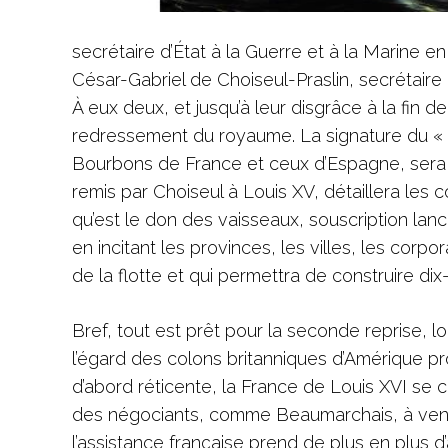
secrétaire d’État à la Guerre et à la Marine e
César-Gabriel de Choiseul-Praslin, secrétaire 
À eux deux, et jusqu’à leur disgrâce à la fin de
redressement du royaume. La signature du « pa
Bourbons de France et ceux d’Espagne, sera l
remis par Choiseul à Louis XV, détaillera les c
qu’est le don des vaisseaux, souscription lan
en incitant les provinces, les villes, les corpo
de la flotte et qui permettra de construire dix
Bref, tout est prêt pour la seconde reprise, lo
l’égard des colons britanniques d’Amérique pro
d’abord réticente, la France de Louis XVI se c
des négociants, comme Beaumarchais, à vend
l’assistance française prend de plus en plus d