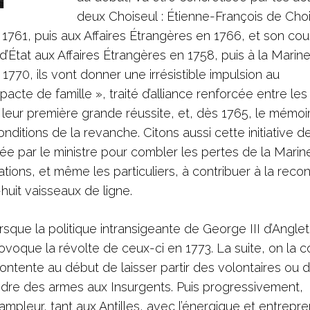
deux Choiseul : Étienne-François de Choi
n 1761, puis aux Affaires Étrangères en 1766, et son cou
d’État aux Affaires Étrangères en 1758, puis à la Marin
 1770, ils vont donner une irrésistible impulsion au
cte de famille », traité d’alliance renforcée entre les
eur première grande réussite, et, dès 1765, le mémoir
onditions de la revanche. Citons aussi cette initiative d
cée par le ministre pour combler les pertes de la Marin
rations, et même les particuliers, à contribuer à la recon
-huit vaisseaux de ligne.
rsque la politique intransigeante de George III d’Anglet
voque la révolte de ceux-ci en 1773. La suite, on la co
ontente au début de laisser partir des volontaires ou d
re des armes aux Insurgents. Puis progressivement,
’ampleur, tant aux Antilles, avec l’énergique et entrepr