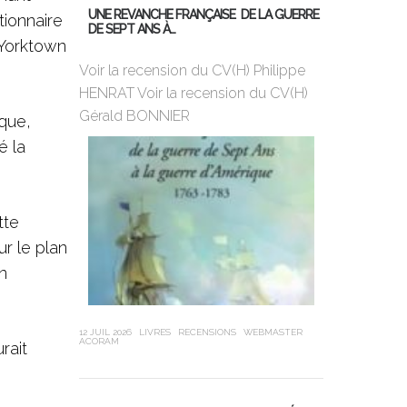
UNE REVANCHE FRANÇAISE DE LA GUERRE
tionnaire
DE SEPT ANS À…
MON PREMIER
 Yorktown
DE BORD
Voir la recension du CV(H) Philippe
HENRAT Voir la recension du CV(H)
Violette Dor
Gérald BONNIER
ans, 25ème 
ique,
Globe, a cha
é la
sa jeunesse,
tte
r le plan
un
12 JUIL 2026
LIVRES
RECENSIONS
WEBMASTER
ACORAM
rait
21 JUIN 2026
LIVR
LEUBA