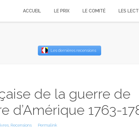
ACCUEIL
LE PRIX
LE COMITÉ
LES LEC
Username
Les dernières recensions
Password
Remember Me
çaise de la guerre de
rre d’Amérique 1763-17
ivres
,
Recensions
Permalink