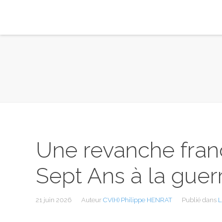
Une revanche fran
Sept Ans à la gue
21 juin 2026
Auteur
CV(H) Philippe HENRAT
Publié dans
L