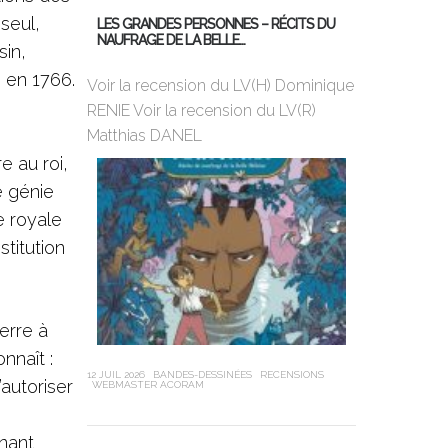
seul,
LES GRANDES PERSONNES – RÉCITS DU
NAUFRAGE DE LA BELLE…
UNE BOUTEIL
sin,
e en 1766.
Voir la recension du LV(H) Dominique
Avec Une bout
RENIE Voir la recension du LV(R)
Autissier et
Matthias DANEL
dessinée à la
drôle…
e au roi,
e génie
e royale
stitution
erre à
nnaît :
12 JUIL 2026
BANDES-DESSINÉES
RECENSIONS
’autoriser
WEBMASTER ACORAM
21 JUIN 2026
BAN
LV(R) MATTHIAS 
enant