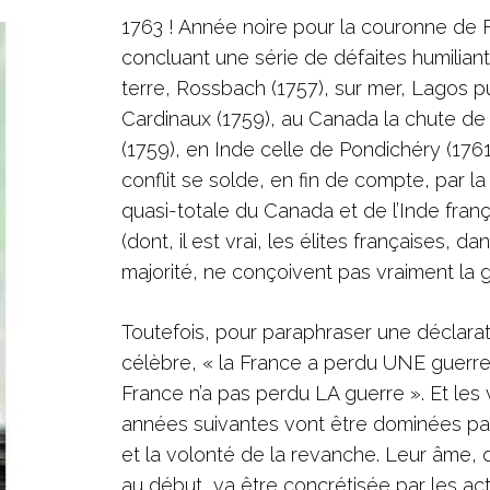
1763 ! Année noire pour la couronne de 
concluant une série de défaites humiliant
terre, Rossbach (1757), sur mer, Lagos pu
Cardinaux (1759), au Canada la chute d
(1759), en Inde celle de Pondichéry (1761
conflit se solde, en fin de compte, par la
quasi-totale du Canada et de l’Inde fran
(dont, il est vrai, les élites françaises, da
majorité, ne conçoivent pas vraiment la gr
Toutefois, pour paraphraser une déclarat
célèbre, « la France a perdu UNE guerre,
France n’a pas perdu LA guerre ». Et les 
années suivantes vont être dominées par 
et la volonté de la revanche. Leur âme, 
au début, va être concrétisée par les ac