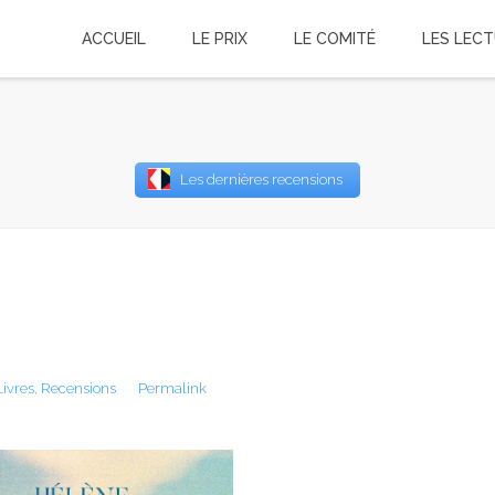
ACCUEIL
LE PRIX
LE COMITÉ
LES LEC
Username
Les dernières recensions
Password
Remember Me
Livres
,
Recensions
Permalink