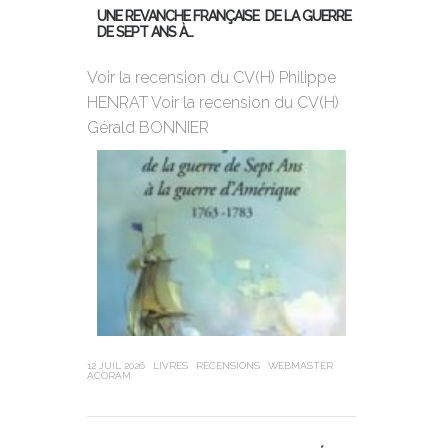
UNE REVANCHE FRANÇAISE DE LA GUERRE
DE SEPT ANS À…
MON PREMIER
DE BORD
Voir la recension du CV(H) Philippe
HENRAT Voir la recension du CV(H)
Violette Dor
Gérald BONNIER
ans, 25ème 
Globe, a cha
sa jeunesse,
12 JUIL 2026
LIVRES
RECENSIONS
WEBMASTER
ACORAM
21 JUIN 2026
LIVR
LEUBA