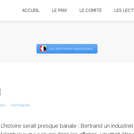
ACCUEIL
LE PRIX
LE COMITÉ
LES LEC
Username
Les dernières recensions
Password
Remember Me
u
res
Permalink
L’histoire serait presque banale : Bertrand un industriel