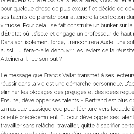
talentueux qui a réussi dans les affaires, voudrait êtr
pour quelque chose de plus exclusif et décide de dé
ses talents de pianiste pour atteindre la perfection d’u
virtuose. Pour cela il se fait construire un bunker sur la
d’Étretat où il s’isole et engage un professeur de haut 
Dans son isolement forcé, il rencontrera Aude, une soli
aussi. Lui fera-t-elle découvrir les leviers de la réussit
Atteindra-il- ce son but ?
Le message que Francis Vallat transmet à ses lecteur
réussir dans la vie est une démarche personnelle. D’a
éliminer les blocages des préjugés et des idées reçue
Ensuite, développer ses talents – Bertrand est plus 
la musique classique que pour l’écriture vers laquelle il 
orienté précédemment. Et pour développer ses talent
travailler sans relâche, travailler, quitte à sacrifier cert
éléments de la vie. Bertrand s’épuise en de longues 