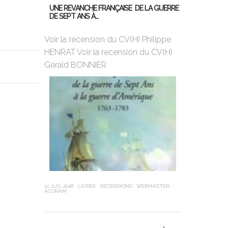
UNE REVANCHE FRANÇAISE DE LA GUERRE
DE SEPT ANS À…
MON PREMIER
DE BORD
Voir la recension du CV(H) Philippe
HENRAT Voir la recension du CV(H)
Violette Dor
Gérald BONNIER
ans, 25ème 
Globe, a cha
sa jeunesse,
12 JUIL 2026
LIVRES
RECENSIONS
WEBMASTER
ACORAM
21 JUIN 2026
LIVR
LEUBA