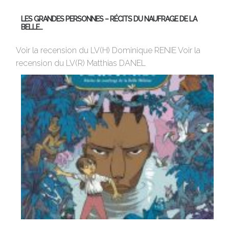
LES GRANDES PERSONNES – RÉCITS DU NAUFRAGE DE LA
U
BELLE…
Av
Voir la recension du LV(H) Dominique RENIE Voir la
si
recension du LV(R) Matthias DANEL
en