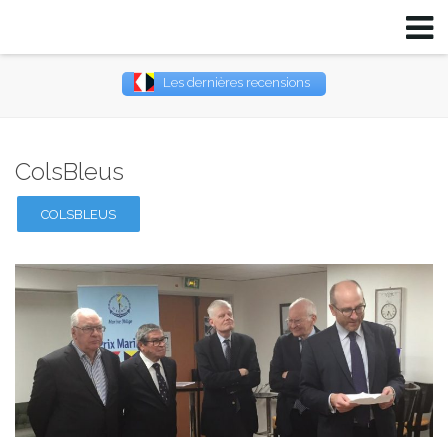
Les dernières recensions
Username
ColsBleus
Password
COLSBLEUS
Remember Me