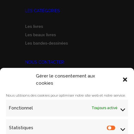
LES CATÉGORIES
Les livres
Les beaux livres
Les bandes-dessinées
NOUS CONTACTER
Gérer le consentement aux
Prix Marine Bravo Zulu
cookies
ACORAM
Ecole Militaire, Case D
Nous utilisons des cookies pour optimiser notre site web et notre service.
1 Place Joffre
Fonctionnel
Toujours activé
75700 PARIS SP 07
Email:
contact@acoram.fr
Statistiques
Statistiq