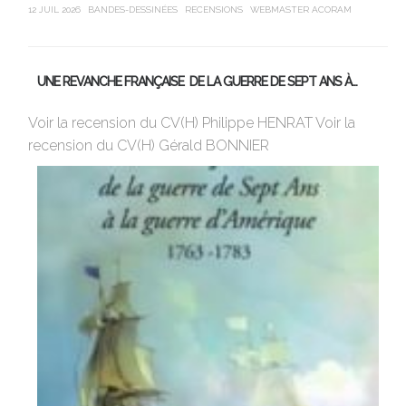
12 JUIL 2026
BANDES-DESSINÉES
RECENSIONS
WEBMASTER ACORAM
21 J
UNE REVANCHE FRANÇAISE DE LA GUERRE DE SEPT ANS À…
M
Voir la recension du CV(H) Philippe HENRAT Voir la
Vi
recension du CV(H) Gérald BONNIER
de
sa