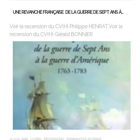
UNE REVANCHE FRANÇAISE DE LA GUERRE DE SEPT ANS À…
M
Voir la recension du CV(H) Philippe HENRAT Voir la
Vi
recension du CV(H) Gérald BONNIER
de
sa
12 JUIL 2026
LIVRES
RECENSIONS
WEBMASTER ACORAM