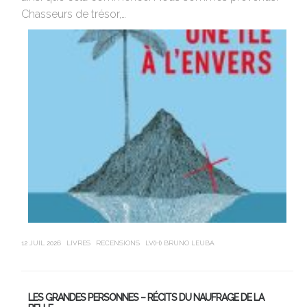
Chasseurs de trésor,…
Ro
12 JUIL 2026
LIVRES
RECENSIONS
LV(H) BRUNO LEUBA
21 J
LES GRANDES PERSONNES – RÉCITS DU NAUFRAGE DE LA
U