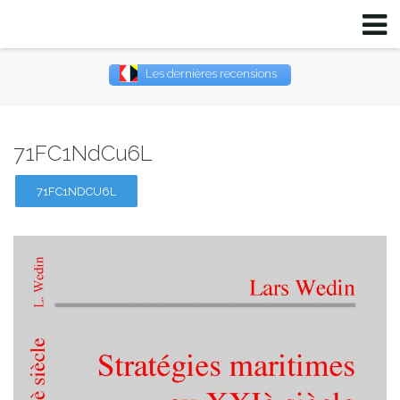
Les dernières recensions
Username
71FC1NdCu6L
Password
71FC1NDCU6L
Remember Me