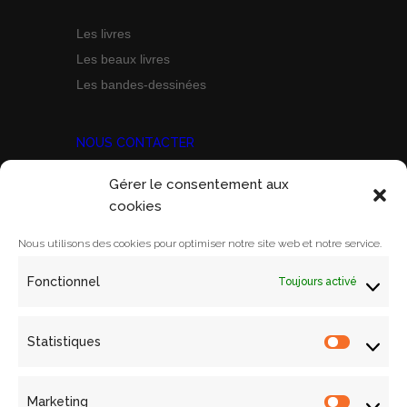
Les livres
Les beaux livres
Les bandes-dessinées
NOUS CONTACTER
Gérer le consentement aux
Prix Marine Bravo Zulu
cookies
ACORAM
Ecole Militaire, Case D
Nous utilisons des cookies pour optimiser notre site web et notre service.
1 Place Joffre
Fonctionnel
Toujours activé
75700 PARIS SP 07
Email:
contact@acoram.fr
Statistiques
Statistiq
Marketing