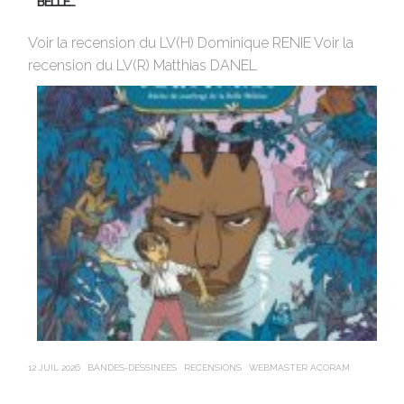
BELLE…
Av
Voir la recension du LV(H) Dominique RENIE Voir la
si
recension du LV(R) Matthias DANEL
en
12 JUIL 2026
BANDES-DESSINÉES
RECENSIONS
WEBMASTER ACORAM
21 J