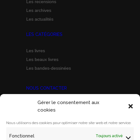
Les recensions
Les archives
Les actualités
LES CATÉGORIES
Les livres
Les beaux livres
Les bandes-dessinées
NOUS CONTACTER
Gérer le consentement aux
Prix Marine Bravo Zulu
cookies
ACORAM
Ecole Militaire, Case D
Nous utilisons des cookies pour optimiser notre site web et notre service.
1 Place Joffre
Fonctionnel
Toujours activé
75700 PARIS SP 07