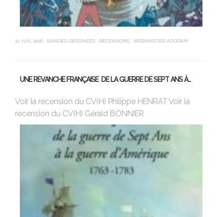
12 JUIL 2026
BANDES-DESSINÉES
RECENSIONS
WEBMASTER ACORAM
21 J
UNE REVANCHE FRANÇAISE DE LA GUERRE DE SEPT ANS À…
M
Voir la recension du CV(H) Philippe HENRAT Voir la
Vi
recension du CV(H) Gérald BONNIER
de
sa