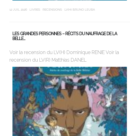
12 JUIL 2026
LIVRES
RECENSIONS
LV(H) BRUNO LEUBA
21 J
LES GRANDES PERSONNES – RÉCITS DU NAUFRAGE DE LA
U
BELLE…
Av
Voir la recension du LV(H) Dominique RENIE Voir la
si
recension du LV(R) Matthias DANEL
en