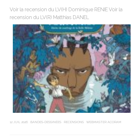
Av
Voir la recension du LV(H) Dominique RENIE Voir la
si
recension du LV(R) Matthias DANEL
en
12 JUIL 2026
BANDES-DESSINÉES
RECENSIONS
WEBMASTER ACORAM
21 J