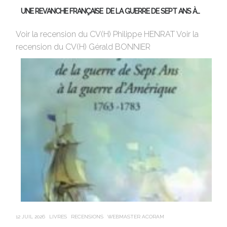
UNE REVANCHE FRANÇAISE DE LA GUERRE DE SEPT ANS À…
M
Voir la recension du CV(H) Philippe HENRAT Voir la
Vi
recension du CV(H) Gérald BONNIER
de
sa
12 JUIL 2026
LIVRES
RECENSIONS
WEBMASTER ACORAM