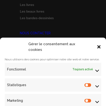
Les livres
Les beaux livres
Les bandes-dessinées
NOUS CONTACTER
Gérer le consentement aux
Prix Marine Bravo Zulu
cookies
ACORAM
Ecole Militaire, Case D
Nous utilisons des cookies pour optimiser notre site web et notre service.
1 Place Joffre
Fonctionnel
Toujours activé
75700 PARIS SP 07
Email:
contact@acoram.fr
Statistiques
Statistiq
Marketing
Marketin