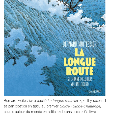
Bernard Moitessier a publié
La longue route
en 1971. Il y racontait
sa participation en 1968 au premier
Golden Globe Challenge
,
course autour du monde en solitaire et sans escale. Ce livre a