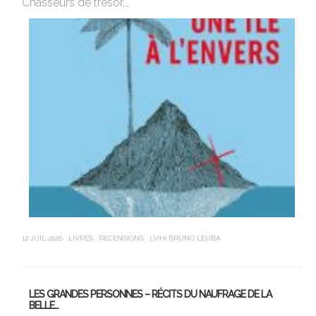
Chasseurs de trésor,…
Ro
12 JUIL 2026
LIVRES
RECENSIONS
LV(H) BRUNO LEUBA
21 J
LES GRANDES PERSONNES – RÉCITS DU NAUFRAGE DE LA
U
BELLE…