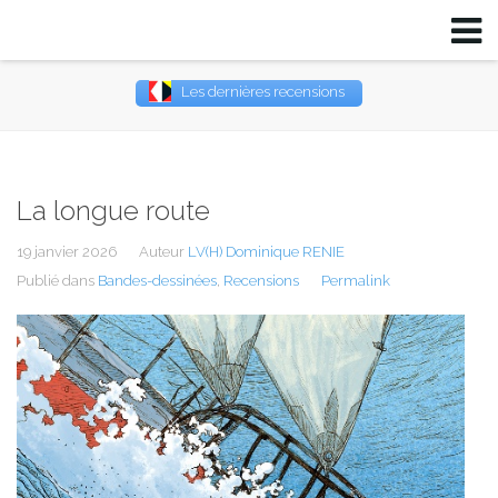
Les dernières recensions
Username
Password
La longue route
Remember Me
19 janvier 2026
Auteur
LV(H) Dominique RENIE
Publié dans
Bandes-dessinées
,
Recensions
Permalink