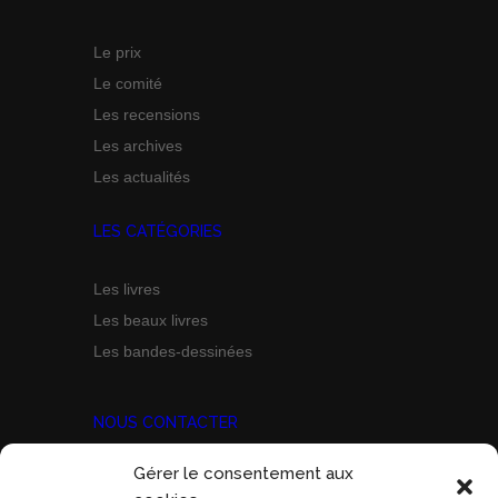
Le prix
Le comité
Les recensions
Les archives
Les actualités
LES CATÉGORIES
Les livres
Les beaux livres
Les bandes-dessinées
NOUS CONTACTER
Gérer le consentement aux
Prix Marine Bravo Zulu