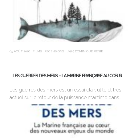
09 AOÛT 2026
FILMS
RECENSIONS
LV(H) DOMINIQUE RENIE
09 
LES GUERRES DES MERS – LA MARINE FRANÇAISE AU CŒUR…
C
Les guerres des mers est un essai clair, utile et très
Re
actuel sur le retour de la puissance maritime dans…
da
pu