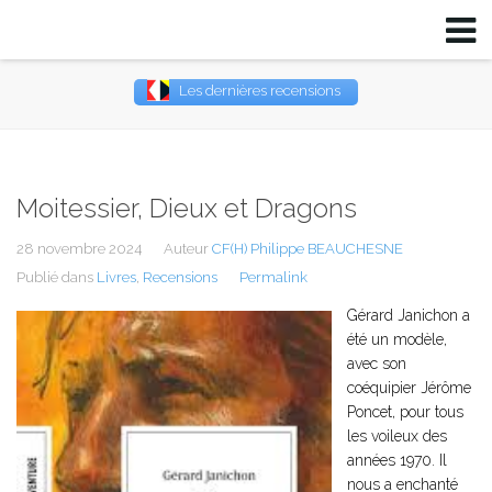
Les dernières recensions
Username
Password
Moitessier, Dieux et Dragons
Remember Me
28 novembre 2024
Auteur
CF(H) Philippe BEAUCHESNE
Publié dans
Livres
,
Recensions
Permalink
Gérard Janichon a
été un modèle,
avec son
coéquipier Jérôme
Poncet, pour tous
les voileux des
années 1970. Il
nous a enchanté