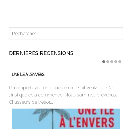
DERNIÈRES RECENSIONS
UNE ÎLE À L’ENVERS
U
Peu importe au fond que ce récit soit véritable. C’est
17
ainsi que cela commence. Nous sommes prévenus.
co
Chasseurs de trésor,…
Ro