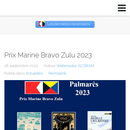
Les dernières recensions
Username
Password
Prix Marine Bravo Zulu 2023
Remember Me
18 septembre 2023
Auteur
Webmaster ACORAM
Publié dans
Actualités
Permalink