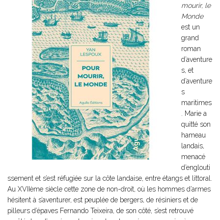
mourir, le
Monde
est un
grand
roman
d’aventure
s, et
d’aventure
s
maritimes
. Marie a
quitté son
hameau
landais,
menacé
d’englouti
ssement et s’est réfugiée sur la côte landaise, entre étangs et littoral.
Au XVIIème siècle cette zone de non-droit, où les hommes d’armes
hésitent à s’aventurer, est peuplée de bergers, de résiniers et de
pilleurs d’épaves Fernando Teixeira, de son côté, s’est retrouvé