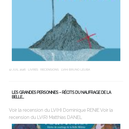
12 JUIL 2026
LIVRES
RECENSIONS
LV(H) BRUNO LEUBA
21 J
LES GRANDES PERSONNES – RÉCITS DU NAUFRAGE DE LA
U
BELLE…
Av
Voir la recension du LV(H) Dominique RENIE Voir la
si
recension du LV(R) Matthias DANEL
en