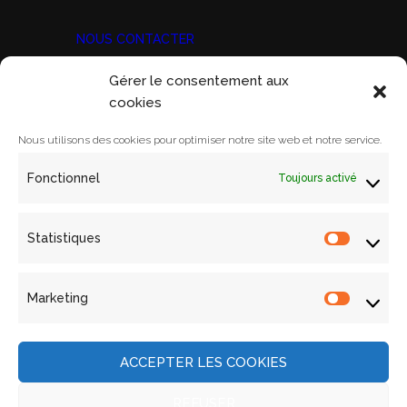
NOUS CONTACTER
Gérer le consentement aux
Prix Marine Bravo Zulu
cookies
ACORAM
Ecole Militaire, Case D
Nous utilisons des cookies pour optimiser notre site web et notre service.
1 Place Joffre
Fonctionnel
Toujours activé
75700 PARIS SP 07
Email:
contact@acoram.fr
Statistiques
Statistiq
Marketing
Marketin
Mentions légales
Archives
ACCEPTER LES COOKIES
Contact
Politique de cookies (UE)
REFUSER