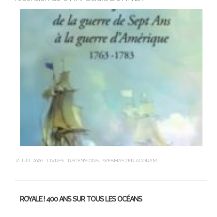
de
sa
12 JUIL 2026
LIVRES
RECENSIONS
WEBMASTER ACORAM
21 J
ROYALE ! 400 ANS SUR TOUS LES OCÉANS
L