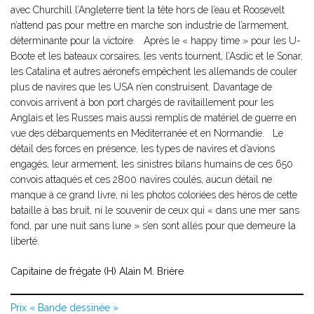
avec Churchill l’Angleterre tient la tête hors de l’eau et Roosevelt
n’attend pas pour mettre en marche son industrie de l’armement,
déterminante pour la victoire. Après le « happy time » pour les U-
Boote et les bateaux corsaires, les vents tournent, l’Asdic et le Sonar,
les Catalina et autres aéronefs empêchent les allemands de couler
plus de navires que les USA n’en construisent. Davantage de
convois arrivent à bon port chargés de ravitaillement pour les
Anglais et les Russes mais aussi remplis de matériel de guerre en
vue des débarquements en Méditerranée et en Normandie. Le
détail des forces en présence, les types de navires et d’avions
engagés, leur armement, les sinistres bilans humains de ces 650
convois attaqués et ces 2800 navires coulés, aucun détail ne
manque à ce grand livre, ni les photos coloriées des héros de cette
bataille à bas bruit, ni le souvenir de ceux qui « dans une mer sans
fond, par une nuit sans lune » s’en sont allés pour que demeure la
liberté.
Capitaine de frégate (H) Alain M. Brière
Prix « Bande dessinée »