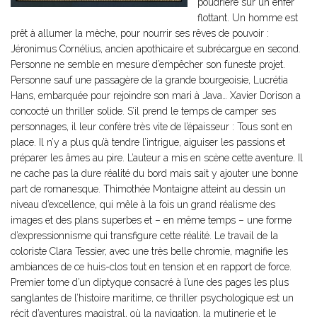
poudrière sur un enfer
flottant. Un homme est
prêt à allumer la mèche, pour nourrir ses rêves de pouvoir :
Jéronimus Cornélius, ancien apothicaire et subrécargue en second.
Personne ne semble en mesure d’empêcher son funeste projet.
Personne sauf une passagère de la grande bourgeoisie, Lucrétia
Hans, embarquée pour rejoindre son mari à Java… Xavier Dorison a
concocté un thriller solide. S’il prend le temps de camper ses
personnages, il leur confère très vite de l’épaisseur : Tous sont en
place. Il n’y a plus qu’à tendre l’intrigue, aiguiser les passions et
préparer les âmes au pire. L’auteur a mis en scène cette aventure. Il
ne cache pas la dure réalité du bord mais sait y ajouter une bonne
part de romanesque. Thimothée Montaigne atteint au dessin un
niveau d’excellence, qui mêle à la fois un grand réalisme des
images et des plans superbes et – en même temps – une forme
d’expressionnisme qui transfigure cette réalité. Le travail de la
coloriste Clara Tessier, avec une très belle chromie, magnifie les
ambiances de ce huis-clos tout en tension et en rapport de force.
Premier tome d’un diptyque consacré à l’une des pages les plus
sanglantes de l’histoire maritime, ce thriller psychologique est un
récit d’aventures magistral, où la navigation, la mutinerie et le