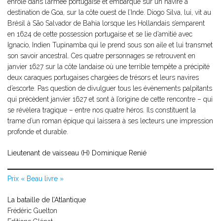
enrôlé dans l’armée portugaise et embarqué sur un navire à
destination de Goa, sur la côte ouest de l’Inde. Diogo Silva, lui, vit au
Brésil à São Salvador de Bahia lorsque les Hollandais s’emparent
en 1624 de cette possession portugaise et se lie d’amitié avec
Ignacio, Indien Tupinamba qui le prend sous son aile et lui transmet
son savoir ancestral. Ces quatre personnages se retrouvent en
janvier 1627 sur la côte landaise où une terrible tempête a précipité
deux caraques portugaises chargées de trésors et leurs navires
d’escorte. Pas question de divulguer tous les évènements palpitants
qui précèdent janvier 1627 et sont à l’origine de cette rencontre – qui
se révèlera tragique – entre nos quatre héros. Ils constituent la
trame d’un roman épique qui laissera à ses lecteurs une impression
profonde et durable.
Lieutenant de vaisseau (H) Dominique Renié
Prix « Beau livre »
La bataille de l’Atlantique
Frédéric Guelton