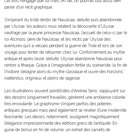
Cet avis n’engage que lui mais, en fait, on pourrait tout aussi bien
parler d’un récit graphique.
S’inspirant du triste destin de Nausicaa, séduite puis abandonnée
par Ulysse, les auteurs nous relatent la découverte d’Ulysse
naufragé par la jeune princesse Nausicaa, l’accueil de celui-ci par le
roi Alcinoos, père de Nausicaa, et les récits par Ulysse des
aventures qu’il a vécues pendant la guerre de Troie et lors de son
voyage pour tenter de retourner chez lui. Conformément au mythe
antique et après l’avoir séduite, Ulysse abandonne Nausicaa pour
rentrer à Ithaque. Grâce à l’imagination fertile du scénariste, la fin de
l’histoire s’éloigne alors du mythe classique et ouvre des horizons
inattendus, originaux et pleins de sagesse.
Les illustrations souvent pointillistes d’Andrea Serio, s’appuyant sur
des dessins longuement travaillés, génèrent une ambiance colorée
très envoutante. Le graphisme s’inspire parfois des poteries
antiques grecques mais peut également se révéler d’une modernité
fascinante. Les décors, notamment, soulignent magnifiquement
l’élégance impressionnante des édifices grecs de l’antiquité. En
guise de bonus en fin de volume, un extrait des carnets de