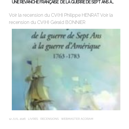
UNE REVANCHE FRANÇAISE DE LA GUERRE DE SEPT ANS À…
M
Voir la recension du CV(H) Philippe HENRAT Voir la
Vi
recension du CV(H) Gérald BONNIER
de
sa
12 JUIL 2026
LIVRES
RECENSIONS
WEBMASTER ACORAM
21 J