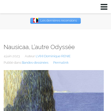
Les dernières recensions
Username
Password
Nausicaa, L’autre Odyssée
Remember Me
4 juin 2023
Auteur
LV(H) Dominique RENIE
Publié dans
Bandes-dessinées
Permalink