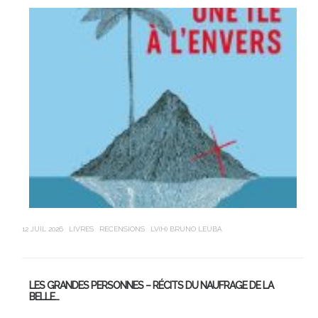
12 JUIL 2026
LIVRES
RECENSIONS
LV(H) BRUNO LEUBA
21 J
LES GRANDES PERSONNES – RÉCITS DU NAUFRAGE DE LA
U
BELLE…
Av