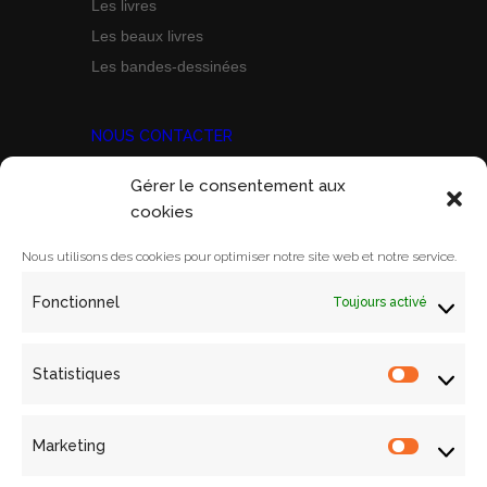
Les livres
Les beaux livres
Les bandes-dessinées
NOUS CONTACTER
Gérer le consentement aux
Prix Marine Bravo Zulu
cookies
ACORAM
Ecole Militaire, Case D
Nous utilisons des cookies pour optimiser notre site web et notre service.
1 Place Joffre
Fonctionnel
Toujours activé
75700 PARIS SP 07
Email:
contact@acoram.fr
Statistiques
Statistiq
Marketing
Marketin
Mentions légales