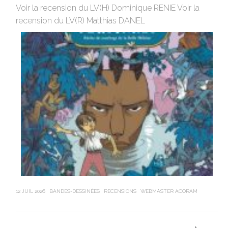
Voir la recension du LV(H) Dominique RENIE Voir la
si
recension du LV(R) Matthias DANEL
en
12 JUIL 2026
BANDES-DESSINÉES
RECENSIONS
WEBMASTER ACORAM
21 J