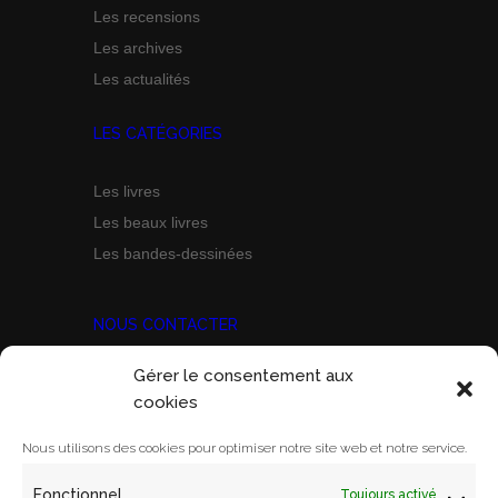
Les recensions
Les archives
Les actualités
LES CATÉGORIES
Les livres
Les beaux livres
Les bandes-dessinées
NOUS CONTACTER
Gérer le consentement aux
Prix Marine Bravo Zulu
cookies
ACORAM
Ecole Militaire, Case D
Nous utilisons des cookies pour optimiser notre site web et notre service.
1 Place Joffre
Fonctionnel
Toujours activé