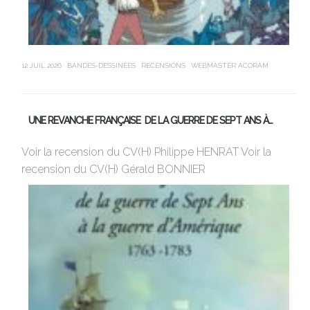
12 JUIL 2026
BANDES-DESSINÉES
RECENSIONS
WEBMASTER ACORAM
21 J
UNE REVANCHE FRANÇAISE DE LA GUERRE DE SEPT ANS À…
M
Voir la recension du CV(H) Philippe HENRAT Voir la
Vi
recension du CV(H) Gérald BONNIER
de
sa