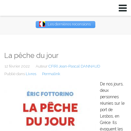
Les dernières recensions
Username
Password
La pêche du jour
Remember Me
12 février 2022
Auteur
CF(R) Jean-Pascal DANNAUD
Publié dans
Livres
Permalink
De nos jours,
deux
personnes
réunies sur le
port de
Lesbos, en
Grèce. Ils
évoquent les