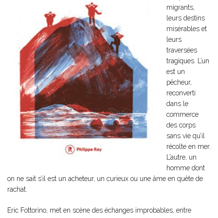
migrants,
leurs destins
misérables et
leurs
traversées
tragiques. L’un
est un
pêcheur,
reconverti
dans le
commerce
des corps
sans vie qu’il
récolte en mer.
L’autre, un
homme dont
on ne sait s’il est un acheteur, un curieux ou une âme en quête de
rachat.
Eric Fottorino, met en scène des échanges improbables, entre