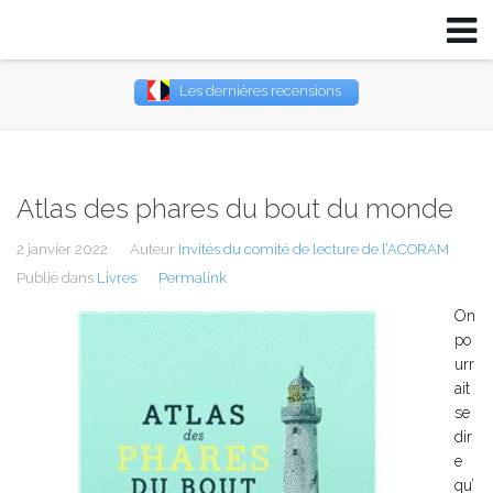
Les dernières recensions
Username
Password
Atlas des phares du bout du monde
Remember Me
2 janvier 2022
Auteur
Invités du comité de lecture de l’ACORAM
Publié dans
Livres
Permalink
On
po
urr
ait
se
dir
e
qu’