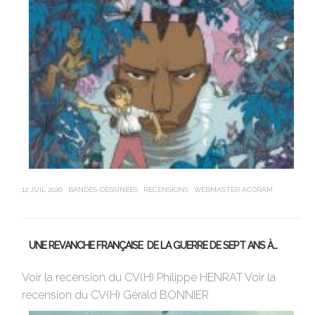
12 JUIL 2026
BANDES-DESSINÉES
RECENSIONS
WEBMASTER ACORAM
21 J
UNE REVANCHE FRANÇAISE DE LA GUERRE DE SEPT ANS À…
M
Voir la recension du CV(H) Philippe HENRAT Voir la
Vi
recension du CV(H) Gérald BONNIER
de