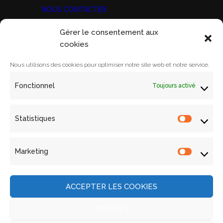
NOUS CONTACTER
Gérer le consentement aux
Prix Marine Bravo Zulu
cookies
ACORAM
Ecole Militaire, Case D
Nous utilisons des cookies pour optimiser notre site web et notre service.
1 Place Joffre
Fonctionnel
Toujours activé
75700 PARIS SP 07
Email:
contact@acoram.fr
Statistiques
Statistiq
Marketing
Marketin
Mentions légales
Archives
ACCEPTER LES COOKIES
Contact
Politique de cookies (UE)
REFUSER
Site développé et maintenu par ACORAM © 2015.