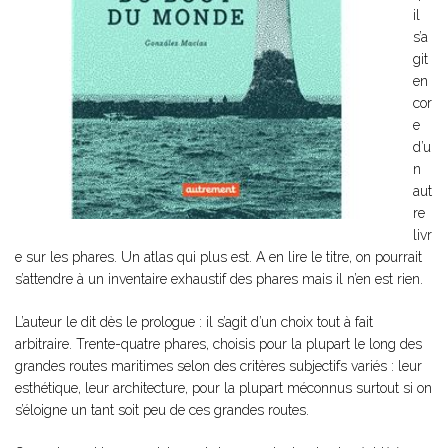
il
s’a
git
en
cor
e
d’u
n
aut
re
livr
e sur les phares. Un atlas qui plus est. A en lire le titre, on pourrait
s’attendre à un inventaire exhaustif des phares mais il n’en est rien.
L’auteur le dit dès le prologue : il s’agit d’un choix tout à fait
arbitraire. Trente-quatre phares, choisis pour la plupart le long des
grandes routes maritimes selon des critères subjectifs variés : leur
esthétique, leur architecture, pour la plupart méconnus surtout si on
s’éloigne un tant soit peu de ces grandes routes.