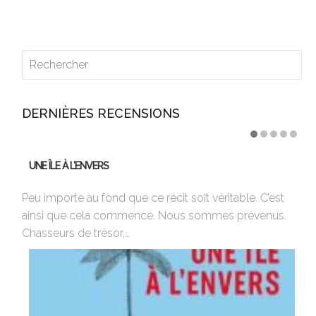
DERNIÈRES RECENSIONS
UNE ÎLE À L’ENVERS
U
Peu importe au fond que ce récit soit véritable. C’est
17
ainsi que cela commence. Nous sommes prévenus.
co
Chasseurs de trésor,…
Ro