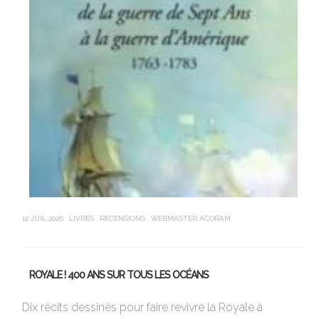
sa
12 JUIL 2026
LIVRES
RECENSIONS
WEBMASTER ACORAM
21 J
ROYALE ! 400 ANS SUR TOUS LES OCÉANS
L
Dix récits dessinés pour faire revivre la Royale à