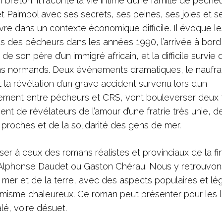
n breton. Il raconte la vie intime d’une famille de pêche
t Paimpol avec ses secrets, ses peines, ses joies et se
vre dans un contexte économique difficile. Il évoque le
es des pêcheurs dans les années 1990, l’arrivée à bord
de son père d’un immigré africain, et la difficile survie 
s normands. Deux évènements dramatiques, le naufr
 la révélation d’un grave accident survenu lors d’un
tement entre pécheurs et CRS, vont bouleverser deux f
vent de révélateurs de l’amour d’une fratrie très unie, de
 proches et de la solidarité des gens de mer.
er à ceux des romans réalistes et provinciaux de la fi
Alphonse Daudet ou Gaston Chérau. Nous y retrouvons 
la mer et de la terre, avec des aspects populaires et l
misme chaleureux. Ce roman peut présenter pour les 
é, voire désuet.