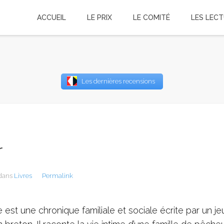
ACCUEIL
LE PRIX
LE COMITÉ
LES LEC
Username
Les dernières recensions
Password
Remember Me
r
 dans
Livres
Permalink
e est une chronique familiale et sociale écrite par un j