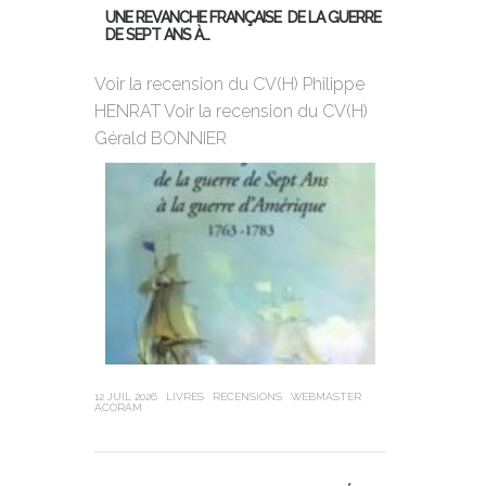
UNE REVANCHE FRANÇAISE DE LA GUERRE
DE SEPT ANS À…
MON PREMIER
DE BORD
Voir la recension du CV(H) Philippe
HENRAT Voir la recension du CV(H)
Violette Dor
Gérald BONNIER
ans, 25ème 
Globe, a cha
sa jeunesse,
12 JUIL 2026
LIVRES
RECENSIONS
WEBMASTER
ACORAM
21 JUIN 2026
LIVR
LEUBA