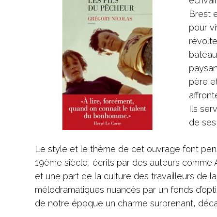
écrivai
Brest e
pour vi
révolt
bateau 
paysan
père et
affron
Ils ser
de ses
Le style et le thème de cet ouvrage font pens
19ème siècle, écrits par des auteurs comme 
et une part de la culture des travailleurs de 
mélodramatiques nuancés par un fonds d’opti
de notre époque un charme surprenant, décal