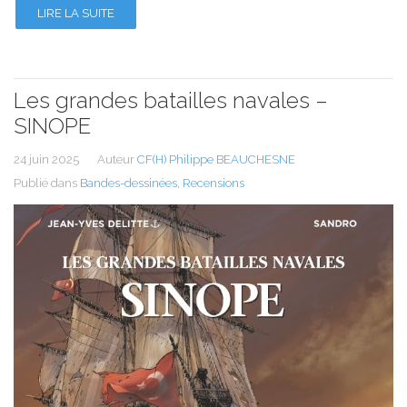
LIRE LA SUITE
Les grandes batailles navales –
SINOPE
24 juin 2025
Auteur
CF(H) Philippe BEAUCHESNE
Publié dans
Bandes-dessinées
,
Recensions