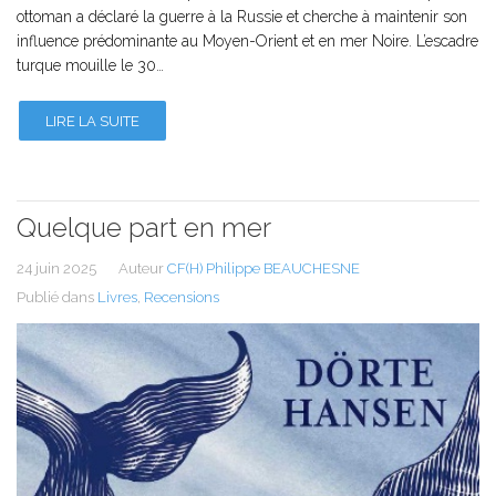
ottoman a déclaré la guerre à la Russie et cherche à maintenir son
influence prédominante au Moyen-Orient et en mer Noire. L’escadre
turque mouille le 30…
LIRE LA SUITE
Quelque part en mer
24 juin 2025
Auteur
CF(H) Philippe BEAUCHESNE
Publié dans
Livres
,
Recensions