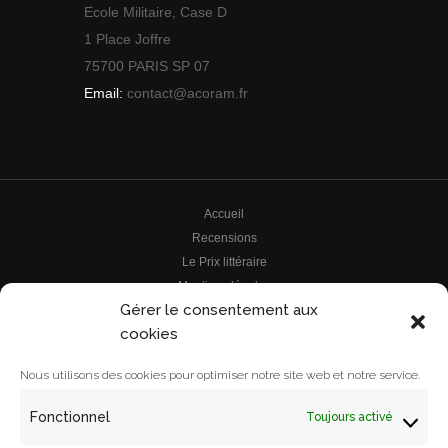
Ecole Militaire, Case D
1 Place Joffre
75700 PARIS SP 07
Email:
contact@acoram.fr
Accueil
Recensions
Le Prix littéraire
Mentions légales
Gérer le consentement aux
Le prix
cookies
Archives
Le comité de lecture
Nous utilisons des cookies pour optimiser notre site web et notre service.
Le comité
Contact
Fonctionnel
Toujours activé
Les ouvrages