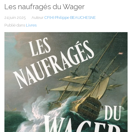
Les naufragés du Wager
24 juin 2025
Auteur
CF(H) Philippe BEAUCHESNE
Publié dans
Livres