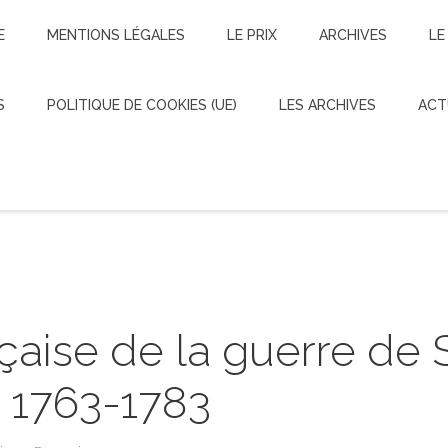
E
MENTIONS LÉGALES
LE PRIX
ARCHIVES
LE
S
POLITIQUE DE COOKIES (UE)
LES ARCHIVES
ACT
Username
Les dernières recensions
Password
Remember Me
aise de la guerre de S
 1763-1783