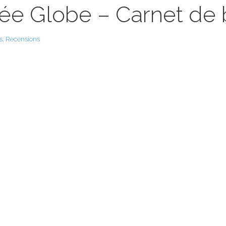
ée Globe – Carnet de 
s
,
Recensions