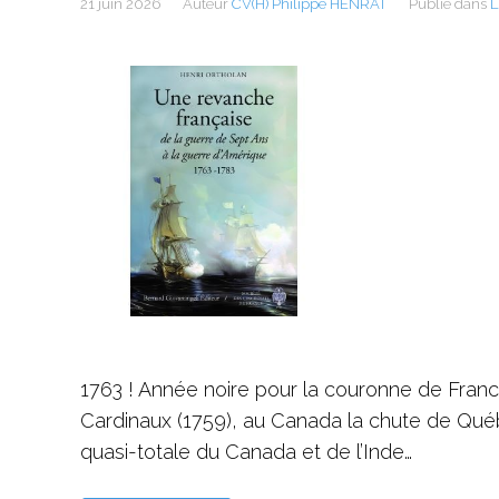
21 juin 2026
Auteur
CV(H) Philippe HENRAT
Publié dans
L
1763 ! Année noire pour la couronne de France
Cardinaux (1759), au Canada la chute de Québe
quasi-totale du Canada et de l’Inde…