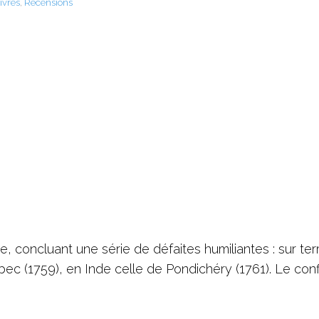
ivres
,
Recensions
, concluant une série de défaites humiliantes : sur ter
c (1759), en Inde celle de Pondichéry (1761). Le confl