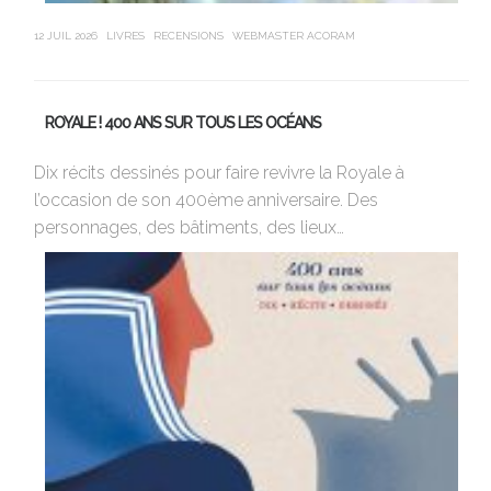
12 JUIL 2026
LIVRES
RECENSIONS
WEBMASTER ACORAM
21 J
ROYALE ! 400 ANS SUR TOUS LES OCÉANS
L
Dix récits dessinés pour faire revivre la Royale à
l’occasion de son 400ème anniversaire. Des
A 
personnages, des bâtiments, des lieux…
de
ta