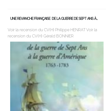
21 J
UNE REVANCHE FRANÇAISE DE LA GUERRE DE SEPT ANS À…
M
Voir la recension du CV(H) Philippe HENRAT Voir la
Vi
recension du CV(H) Gérald BONNIER
de
sa