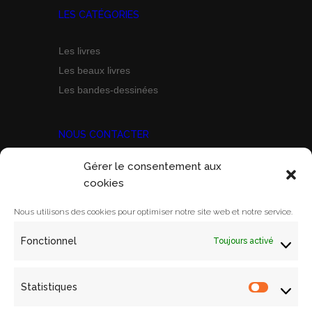
LES CATÉGORIES
Les livres
Les beaux livres
Les bandes-dessinées
NOUS CONTACTER
Gérer le consentement aux
Prix Marine Bravo Zulu
cookies
ACORAM
Ecole Militaire, Case D
Nous utilisons des cookies pour optimiser notre site web et notre service.
1 Place Joffre
Fonctionnel
Toujours activé
75700 PARIS SP 07
Email:
contact@acoram.fr
Statistiques
Statistiq