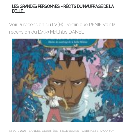
LES GRANDES PERSONNES – RÉCITS DU NAUFRAGE DE LA
U
BELLE…
Av
Voir la recension du LV(H) Dominique RENIE Voir la
si
recension du LV(R) Matthias DANEL
en
12 JUIL 2026
BANDES-DESSINÉES
RECENSIONS
WEBMASTER ACORAM