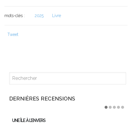
mots-clés :
2025
Livre
Tweet
DERNIÈRES RECENSIONS
UNE ÎLE À L’ENVERS
U