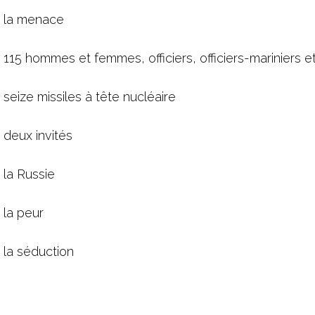
 a la menace
 a 115 hommes et femmes, officiers, officiers-mariniers e
a seize missiles à tête nucléaire
a deux invités
a la Russie
a la peur
a la séduction