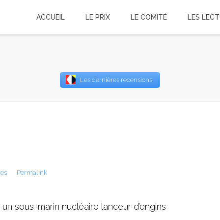
ACCUEIL
LE PRIX
LE COMITÉ
LES LEC
Username
Les dernières recensions
Password
Remember Me
res
Permalink
 a un sous-marin nucléaire lanceur d’engins