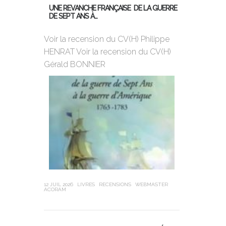
UNE REVANCHE FRANÇAISE DE LA GUERRE
DE SEPT ANS À…
MON PREMIER
DE BORD
Voir la recension du CV(H) Philippe
HENRAT Voir la recension du CV(H)
Violette Dor
Gérald BONNIER
ans, 25ème 
Globe, a cha
sa jeunesse,
12 JUIL 2026
LIVRES
RECENSIONS
WEBMASTER
ACORAM
21 JUIN 2026
LIVR
LEUBA