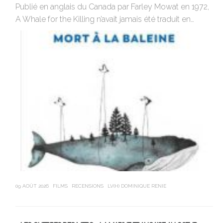
Publié en anglais du Canada par Farley Mowat en 1972,
Ph
A Whale for the Killing n’avait jamais été traduit en…
un 
09 AOÛT 2026
FILMS
RECENSIONS
LV(H) DOMINIQUE RENIE
09 