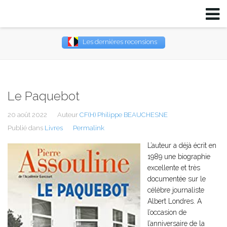
Les dernières recensions
Username
Password
Le Paquebot
Remember Me
20 août 2022
Auteur
CF(H) Philippe BEAUCHESNE
Publié dans
Livres
Permalink
L’auteur a déjà écrit en
1989 une biographie
excellente et très
documentée sur le
célèbre journaliste
Albert Londres. A
l’occasion de
l’anniversaire de la