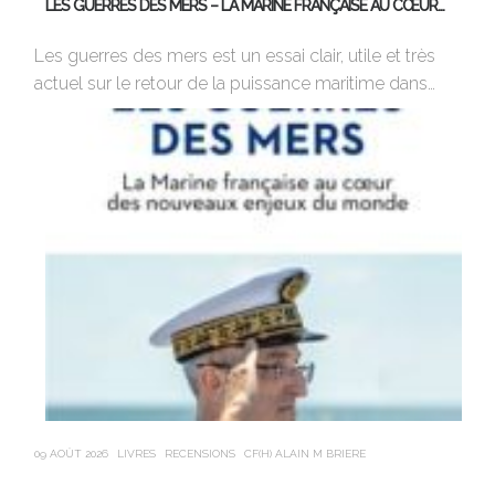
LES GUERRES DES MERS – LA MARINE FRANÇAISE AU CŒUR…
C
Les guerres des mers est un essai clair, utile et très
Re
actuel sur le retour de la puissance maritime dans…
da
pu
09 AOÛT 2026
LIVRES
RECENSIONS
CF(H) ALAIN M BRIERE
09 