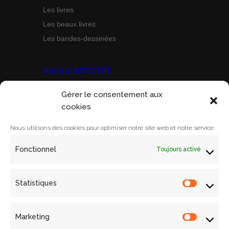
Les livres
Les beaux livres
Les bandes-dessinées
NOUS CONTACTER
Gérer le consentement aux
Prix Marine Bravo Zulu
cookies
ACORAM
Ecole Militaire, Case D
Nous utilisons des cookies pour optimiser notre site web et notre service.
1 Place Joffre
Fonctionnel
Toujours activé
75700 PARIS SP 07
Email:
contact@acoram.fr
Statistiques
Statistiq
Marketing
Marketin