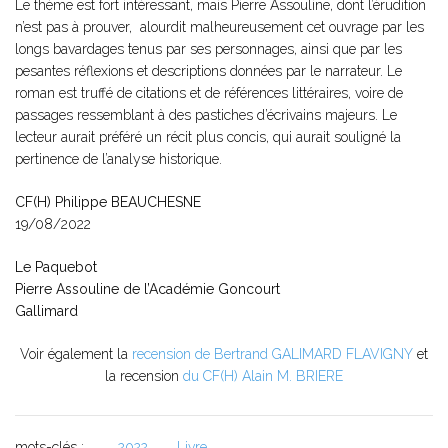
Le thème est fort intéressant, mais Pierre Assouline, dont l’érudition
n’est pas à prouver, alourdit malheureusement cet ouvrage par les
longs bavardages tenus par ses personnages, ainsi que par les
pesantes réflexions et descriptions données par le narrateur. Le
roman est truffé de citations et de références littéraires, voire de
passages ressemblant à des pastiches d’écrivains majeurs. Le
lecteur aurait préféré un récit plus concis, qui aurait souligné la
pertinence de l’analyse historique.
CF(H) Philippe BEAUCHESNE
19/08/2022
Le Paquebot
Pierre Assouline de l’Académie Goncourt
Gallimard
Voir également la
recension de Bertrand GALIMARD FLAVIGNY
et
la recension
du CF(H) Alain M. BRIERE
mots-clés :
2022
Livre