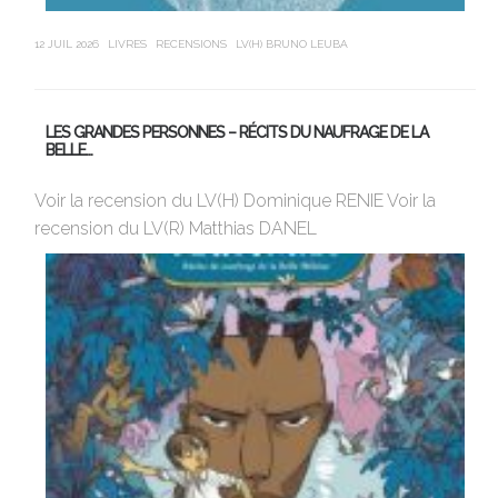
12 JUIL 2026
LIVRES
RECENSIONS
LV(H) BRUNO LEUBA
21 J
LES GRANDES PERSONNES – RÉCITS DU NAUFRAGE DE LA
U
BELLE…
Av
Voir la recension du LV(H) Dominique RENIE Voir la
si
recension du LV(R) Matthias DANEL
en