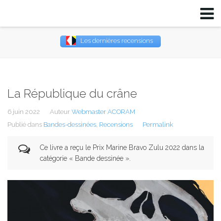
Les dernières recensions
Username
Password
La République du crâne
Remember Me
6 juin 2022
Auteur
Webmaster ACORAM
Publié dans
Bandes-dessinées
,
Recensions
Permalink
Ce livre a reçu le Prix Marine Bravo Zulu 2022 dans la
catégorie « Bande dessinée ».