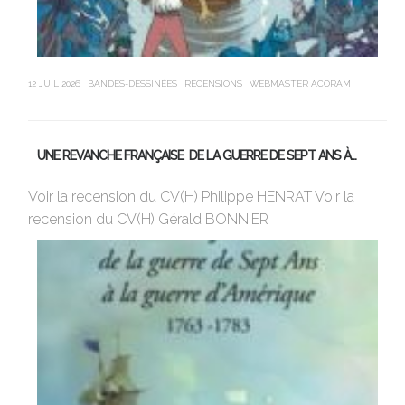
12 JUIL 2026
BANDES-DESSINÉES
RECENSIONS
WEBMASTER ACORAM
21 J
UNE REVANCHE FRANÇAISE DE LA GUERRE DE SEPT ANS À…
M
Voir la recension du CV(H) Philippe HENRAT Voir la
Vi
recension du CV(H) Gérald BONNIER
de
sa