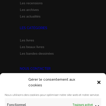
Les recensions
Les archives
Les actualités
LES CATÉGORIES
Les livres
Les beaux livres
Les bandes-dessinées
NOUS CONTACTER
Gérer le consentement aux
Prix Marine Bravo Zulu
cookies
ACORAM
Ecole Militaire, Case D
Nous utilisons des cookies pour optimiser notre site web et notre service.
1 Place Joffre
Fonctionnel
Toujours activé