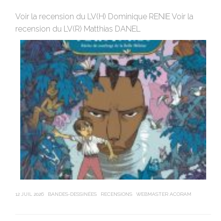
Av
Voir la recension du LV(H) Dominique RENIE Voir la
si
recension du LV(R) Matthias DANEL
en
12 JUIL 2026
BANDES-DESSINÉES
RECENSIONS
WEBMASTER ACORAM
21 J