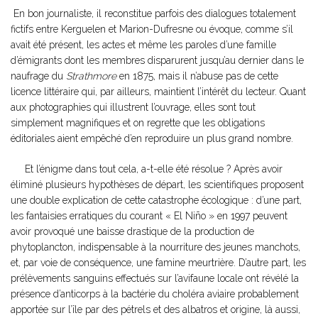
En bon journaliste, il reconstitue parfois des dialogues totalement
fictifs entre Kerguelen et Marion-Dufresne ou évoque, comme s’il
avait été présent, les actes et même les paroles d’une famille
d’émigrants dont les membres disparurent jusqu’au dernier dans le
naufrage du
Strathmore
en 1875, mais il n’abuse pas de cette
licence littéraire qui, par ailleurs, maintient l’intérêt du lecteur. Quant
aux photographies qui illustrent l’ouvrage, elles sont tout
simplement magnifiques et on regrette que les obligations
éditoriales aient empêché d’en reproduire un plus grand nombre.
Et l’énigme dans tout cela, a-t-elle été résolue ? Après avoir
éliminé plusieurs hypothèses de départ, les scientifiques proposent
une double explication de cette catastrophe écologique : d’une part,
les fantaisies erratiques du courant « El Niño » en 1997 peuvent
avoir provoqué une baisse drastique de la production de
phytoplancton, indispensable à la nourriture des jeunes manchots,
et, par voie de conséquence, une famine meurtrière. D’autre part, les
prélèvements sanguins effectués sur l’avifaune locale ont révélé la
présence d’anticorps à la bactérie du choléra aviaire probablement
apportée sur l’île par des pétrels et des albatros et origine, là aussi,