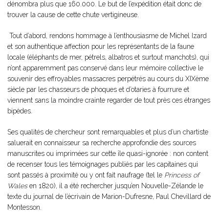
dénombra plus que 160.000. Le but de l’expédition était donc de
trouver la cause de cette chute vertigineuse.
Tout d’abord, rendons hommage à l’enthousiasme de Michel Izard
et son authentique affection pour les représentants de la faune
locale (éléphants de mer, pétrels, albatros et surtout manchots), qui
n’ont apparemment pas conservé dans leur mémoire collective le
souvenir des effroyables massacres perpétrés au cours du XIXème
siècle par les chasseurs de phoques et d’otaries à fourrure et
viennent sans la moindre crainte regarder de tout près ces étranges
bipèdes.
Ses qualités de chercheur sont remarquables et plus d’un chartiste
saluerait en connaisseur sa recherche approfondie des sources
manuscrites ou imprimées sur cette île quasi-ignorée : non content
de recenser tous les témoignages publiés par les capitaines qui
sont passés à proximité ou y ont fait naufrage (tel le
Princess of
Wales
en 1820), il a été rechercher jusqu’en Nouvelle-Zélande le
texte du journal de l’écrivain de Marion-Dufresne, Paul Chevillard de
Montesson.