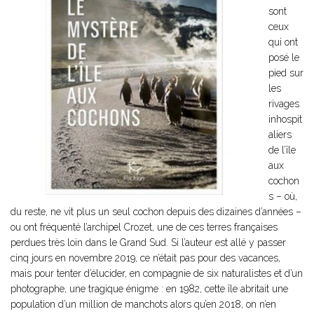
sont
ceux
qui ont
posé le
pied sur
les
rivages
inhospit
aliers
de l’île
aux
cochon
s – où,
du reste, ne vit plus un seul cochon depuis des dizaines d’années –
ou ont fréquenté l’archipel Crozet, une de ces terres françaises
perdues très loin dans le Grand Sud. Si l’auteur est allé y passer
cinq jours en novembre 2019, ce n’était pas pour des vacances,
mais pour tenter d’élucider, en compagnie de six naturalistes et d’un
photographe, une tragique énigme : en 1982, cette île abritait une
population d’un million de manchots alors qu’en 2018, on n’en