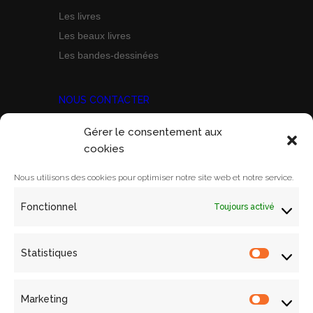
Les livres
Les beaux livres
Les bandes-dessinées
NOUS CONTACTER
Gérer le consentement aux
Prix Marine Bravo Zulu
cookies
ACORAM
Ecole Militaire, Case D
Nous utilisons des cookies pour optimiser notre site web et notre service.
1 Place Joffre
Fonctionnel
Toujours activé
75700 PARIS SP 07
Email:
contact@acoram.fr
Statistiques
Statistiq
Marketing
Marketin