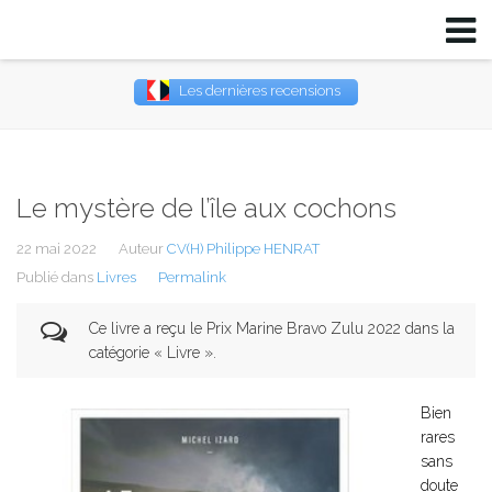
Les dernières recensions
Username
Password
Le mystère de l’île aux cochons
Remember Me
22 mai 2022
Auteur
CV(H) Philippe HENRAT
Publié dans
Livres
Permalink
Ce livre a reçu le Prix Marine Bravo Zulu 2022 dans la
catégorie « Livre ».
Bien
rares
sans
doute