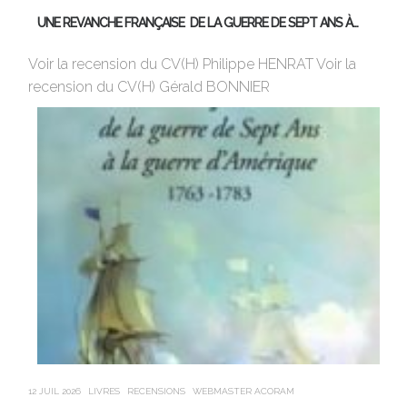
UNE REVANCHE FRANÇAISE DE LA GUERRE DE SEPT ANS À…
M
Voir la recension du CV(H) Philippe HENRAT Voir la
Vi
recension du CV(H) Gérald BONNIER
de
sa
12 JUIL 2026
LIVRES
RECENSIONS
WEBMASTER ACORAM