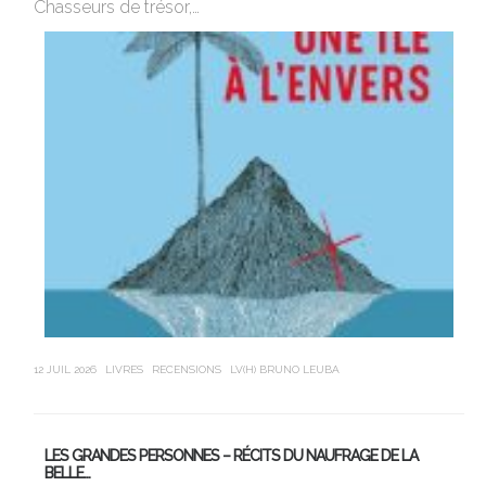
Chasseurs de trésor,…
Ro
12 JUIL 2026
LIVRES
RECENSIONS
LV(H) BRUNO LEUBA
21 J
LES GRANDES PERSONNES – RÉCITS DU NAUFRAGE DE LA
U
BELLE…