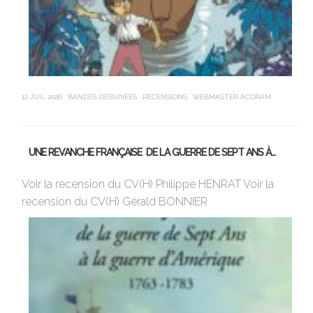
12 JUIL 2026
BANDES-DESSINÉES
RECENSIONS
WEBMASTER ACORAM
21 J
UNE REVANCHE FRANÇAISE DE LA GUERRE DE SEPT ANS À…
M
Voir la recension du CV(H) Philippe HENRAT Voir la
Vi
recension du CV(H) Gérald BONNIER
de
sa