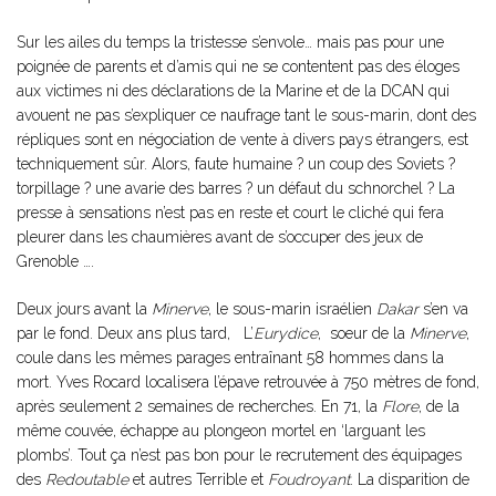
Sur les ailes du temps la tristesse s’envole… mais pas pour une
poignée de parents et d’amis qui ne se contentent pas des éloges
aux victimes ni des déclarations de la Marine et de la DCAN qui
avouent ne pas s’expliquer ce naufrage tant le sous-marin, dont des
répliques sont en négociation de vente à divers pays étrangers, est
techniquement sûr. Alors, faute humaine ? un coup des Soviets ?
torpillage ? une avarie des barres ? un défaut du schnorchel ? La
presse à sensations n’est pas en reste et court le cliché qui fera
pleurer dans les chaumières avant de s’occuper des jeux de
Grenoble ….
Deux jours avant la
Minerve
, le sous-marin israélien
Dakar
s’en va
par le fond. Deux ans plus tard, L’
Eurydice
, soeur de la
Minerve
,
coule dans les mêmes parages entraînant 58 hommes dans la
mort. Yves Rocard localisera l’épave retrouvée à 750 mètres de fond,
après seulement 2 semaines de recherches. En 71, la
Flore
, de la
même couvée, échappe au plongeon mortel en ‘larguant les
plombs’. Tout ça n’est pas bon pour le recrutement des équipages
des
Redoutable
et autres Terrible et
Foudroyant
. La disparition de