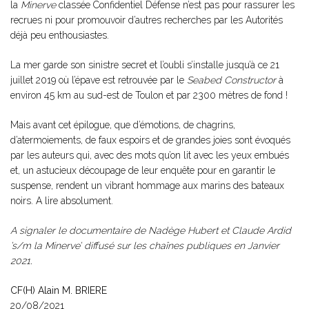
la
Minerve
classée Confidentiel Défense n’est pas pour rassurer les
recrues ni pour promouvoir d’autres recherches par les Autorités
déjà peu enthousiastes.
La mer garde son sinistre secret et l’oubli s’installe jusqu’à ce 21
juillet 2019 où l’épave est retrouvée par le
Seabed Constructor
à
environ 45 km au sud-est de Toulon et par 2300 mètres de fond !
Mais avant cet épilogue, que d’émotions, de chagrins,
d’atermoiements, de faux espoirs et de grandes joies sont évoqués
par les auteurs qui, avec des mots qu’on lit avec les yeux embués
et, un astucieux découpage de leur enquête pour en garantir le
suspense, rendent un vibrant hommage aux marins des bateaux
noirs. A lire absolument.
A signaler le documentaire de Nadège Hubert et Claude Ardid
’s/m la Minerve’ diffusé sur les chaînes publiques en Janvier
2021
.
CF(H) Alain M. BRIERE
20/08/2021