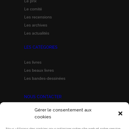
Le prix
Le comité
Les recensions
Les archives
Les actualités
LES CATÉGORIES
Les livres
Les beaux livres
Les bandes-dessinées
NOUS CONTACTER
Gérer le consentement aux
Prix Marine Bravo Zulu
cookies
ACORAM
Ecole Militaire, Case D
Nous utilisons des cookies pour optimiser notre site web et notre service.