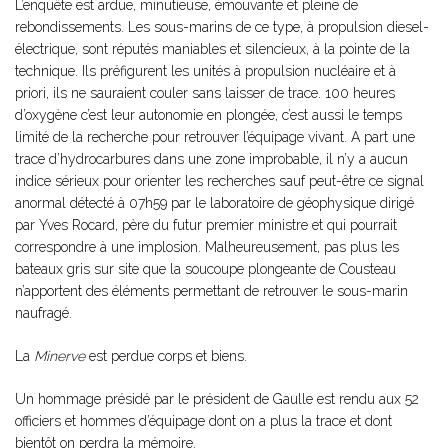
L’enquête est ardue, minutieuse, émouvante et pleine de
rebondissements. Les sous-marins de ce type, à propulsion diesel-
électrique, sont réputés maniables et silencieux, à la pointe de la
technique. Ils préfigurent les unités à propulsion nucléaire et à
priori, ils ne sauraient couler sans laisser de trace. 100 heures
d’oxygène c’est leur autonomie en plongée, c’est aussi le temps
limité de la recherche pour retrouver l’équipage vivant. A part une
trace d’hydrocarbures dans une zone improbable, il n’y a aucun
indice sérieux pour orienter les recherches sauf peut-être ce signal
anormal détecté à 07h59 par le laboratoire de géophysique dirigé
par Yves Rocard, père du futur premier ministre et qui pourrait
correspondre à une implosion. Malheureusement, pas plus les
bateaux gris sur site que la soucoupe plongeante de Cousteau
n’apportent des éléments permettant de retrouver le sous-marin
naufragé.
La
Minerve
est perdue corps et biens.
Un hommage présidé par le président de Gaulle est rendu aux 52
officiers et hommes d’équipage dont on a plus la trace et dont
bientôt on perdra la mémoire.