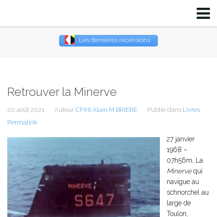
Les dernières recensions
Username
Password
Retrouver la Minerve
Remember Me
20 août 2021
Auteur
CF(H) Alain M BRIERE
Publié dans
Livres
Permalink
27 janvier
1968 –
07h56m, La
Minerve
qui
navigue au
schnorchel au
large de
Toulon,