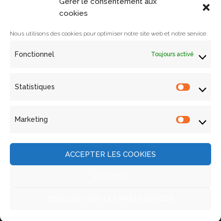
Gérer le consentement aux
Le prix
cookies
Archives
Le comité de lecture
Nous utilisons des cookies pour optimiser notre site web et notre service.
Le comité
Contact
Fonctionnel
Toujours activé
Les ouvrages
Les lectures
Politique de cookies (UE)
Statistiques
Statistiq
Les archives
Actualités
Marketing
Nous contacter
Marketin
Archives
Actualités
ACCEPTER LES COOKIES
Contact
ACORAM
REFUSER
Site développé et maintenu par ACORAM © 2015.
Tous droits réservés.
ENREGISTRER LES PRÉFÉRENCES