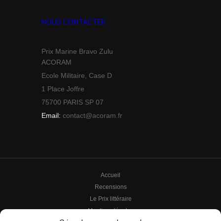
NOUS CONTACTER
Prix Marine Bravo Zulu
ACORAM
Ecole Militaire, Case D
1 Place Joffre
75700 PARIS SP 07
Email:
contact@acoram.fr
Accueil
Recensions
Le Prix littéraire
Mentions légales