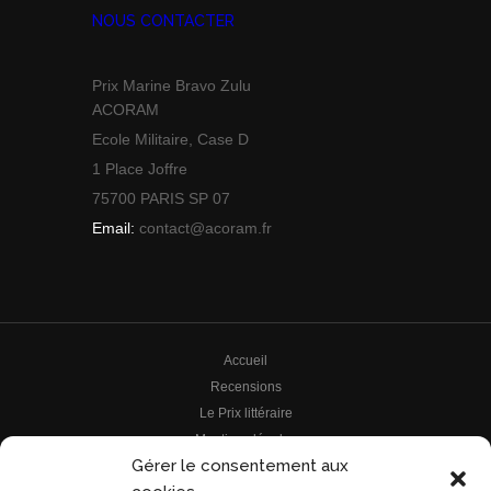
NOUS CONTACTER
Prix Marine Bravo Zulu
ACORAM
Ecole Militaire, Case D
1 Place Joffre
75700 PARIS SP 07
Email:
contact@acoram.fr
Accueil
Recensions
Le Prix littéraire
Mentions légales
Gérer le consentement aux
Le prix