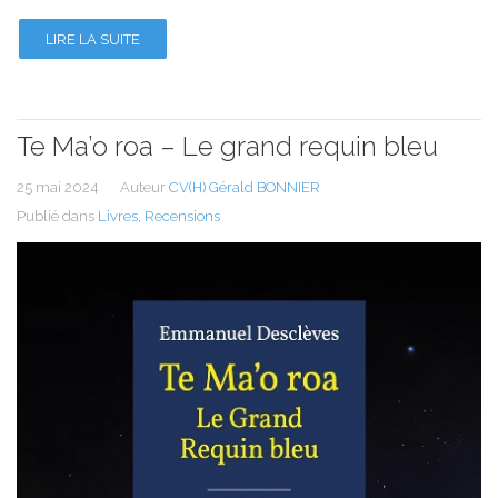
LIRE LA SUITE
Te Ma’o roa – Le grand requin bleu
25 mai 2024
Auteur
CV(H) Gérald BONNIER
Publié dans
Livres
,
Recensions