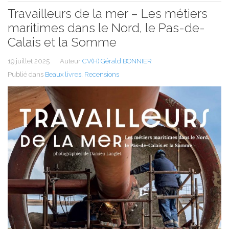
Travailleurs de la mer – Les métiers
maritimes dans le Nord, le Pas-de-
Calais et la Somme
19 juillet 2025
Auteur
CV(H) Gérald BONNIER
Publié dans
Beaux livres
,
Recensions