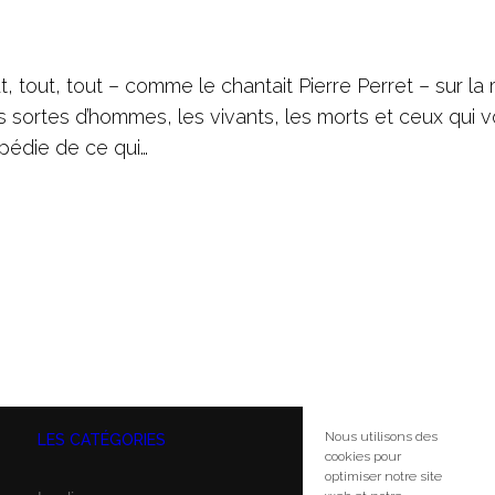
, tout, tout – comme le chantait Pierre Perret – sur la
ois sortes d’hommes, les vivants, les morts et ceux qui v
pédie de ce qui…
Nous utilisons des
LES CATÉGORIES
N
cookies pour
optimiser notre site