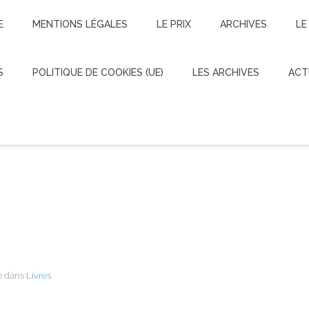
E
MENTIONS LÉGALES
LE PRIX
ARCHIVES
LE
S
POLITIQUE DE COOKIES (UE)
LES ARCHIVES
ACT
Username
Les dernières recensions
Password
Remember Me
é dans
Livres