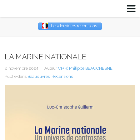
Les dernières recensions
Username
Password
LA MARINE NATIONALE
8 novembre 2024
Auteur
CF(H) Philippe BEAUCHESNE
Remember Me
Publié dans
Beaux livres
,
Recensions