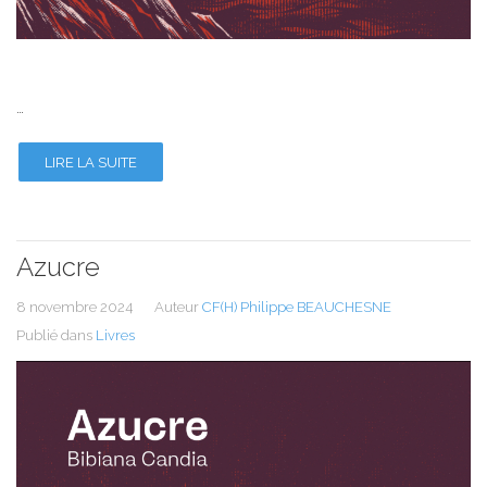
…
LIRE LA SUITE
Azucre
8 novembre 2024
Auteur
CF(H) Philippe BEAUCHESNE
Publié dans
Livres