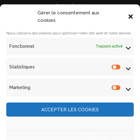
Mentions légales
Gérer le consentement aux
Le prix
cookies
Archives
Le comité de lecture
Nous utilisons des cookies pour optimiser notre site web et notre service.
Le comité
Contact
Fonctionnel
Toujours activé
Les ouvrages
Les lectures
Politique de cookies (UE)
Statistiques
Statistiq
Les archives
Actualités
Marketing
Nous contacter
Marketin
Archives
Actualités
ACCEPTER LES COOKIES
Contact
ACORAM
REFUSER
Site développé et maintenu par ACORAM © 2015.
Tous droits réservés.
ENREGISTRER LES PRÉFÉRENCES