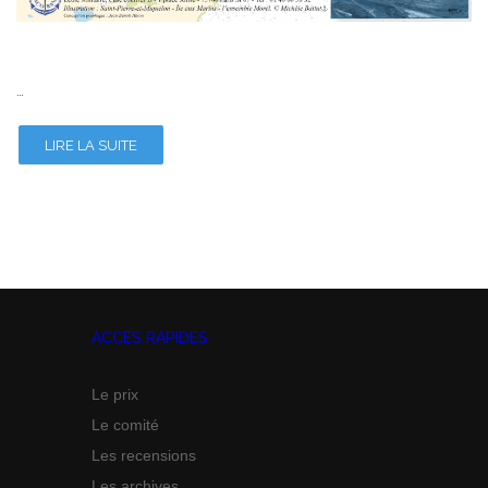
…
LIRE LA SUITE
ACCES RAPIDES
Le prix
Le comité
Les recensions
Les archives