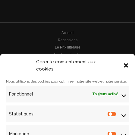
Accueil
Recensions
Le Prix littéraire
Mentions légales
Gérer le consentement aux
Le prix
cookies
Archives
Le comité de lecture
Nous utilisons des cookies pour optimiser notre site web et notre service.
Le comité
Contact
Fonctionnel
Toujours activé
Les ouvrages
Les lectures
Politique de cookies (UE)
Statistiques
Statistiq
Les archives
Actualités
Marketing
Nous contacter