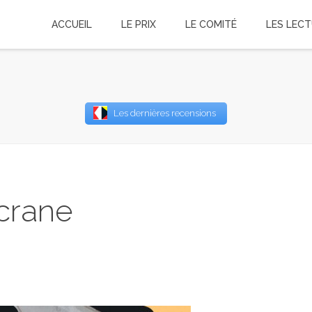
ACCUEIL
LE PRIX
LE COMITÉ
LES LEC
Username
Les dernières recensions
Password
Remember Me
crane