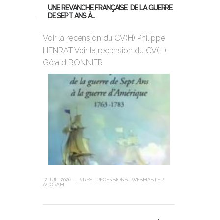
UNE REVANCHE FRANÇAISE DE LA GUERRE
DE SEPT ANS À…
MON PREMIER
DE BORD
Voir la recension du CV(H) Philippe
HENRAT Voir la recension du CV(H)
Violette Dor
Gérald BONNIER
ans, 25ème 
Globe, a cha
sa jeunesse,
12 JUIL 2026
LIVRES
RECENSIONS
WEBMASTER
ACORAM
21 JUIN 2026
LIVR
LEUBA