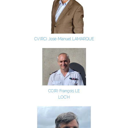
CV(RC) José-Manuel LAMARQUE
CC(R) François LE
LOC’H