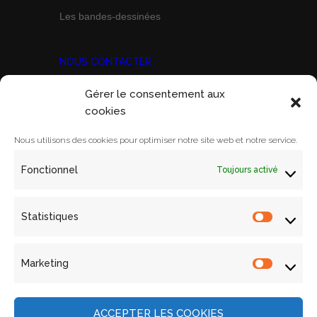
Les bandes-dessinées
NOUS CONTACTER
Gérer le consentement aux
Prix Marine Bravo Zulu
cookies
ACORAM
Ecole Militaire, Case D
Nous utilisons des cookies pour optimiser notre site web et notre service.
1 Place Joffre
Fonctionnel
Toujours activé
75700 PARIS SP 07
Email:
contact@acoram.fr
Statistiques
Statistiq
Marketing
Marketin
Mentions légales
Archives
ACCEPTER LES COOKIES
Contact