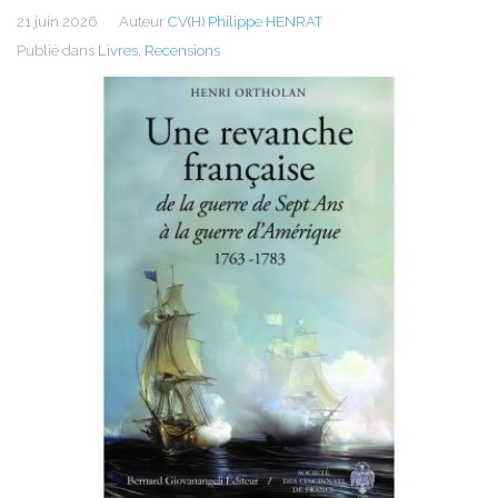
21 juin 2026
Auteur
CV(H) Philippe HENRAT
Publié dans
Livres
,
Recensions