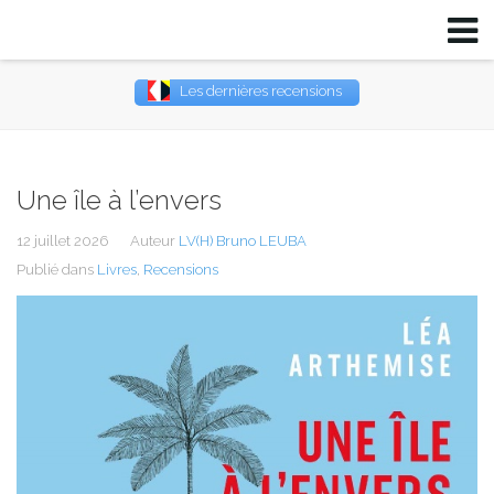
Les dernières recensions
Username
Password
Une île à l’envers
12 juillet 2026
Auteur
LV(H) Bruno LEUBA
Remember Me
Publié dans
Livres
,
Recensions