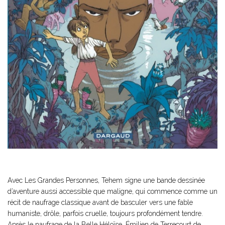
Avec Les Grandes Personnes, Tehem signe une bande dessinée
d’aventure aussi accessible que maligne, qui commence comme un
récit de naufrage classique avant de basculer vers une fable
humaniste, drôle, parfois cruelle, toujours profondément tendre.
Après le naufrage de la Belle Héloïse, Émilien de Terrecourt de