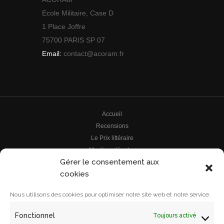
Ecole Militaire, Case D
1 Place Joffre
75700 PARIS SP 07
Email:
contact@acoram.fr
Accueil
Recensions
Le Prix littéraire
Mentions légales
Gérer le consentement aux
Le prix
cookies
Archives
Le comité de lecture
Nous utilisons des cookies pour optimiser notre site web et notre service.
Le comité
Contact
Fonctionnel
Toujours activé
Les ouvrages